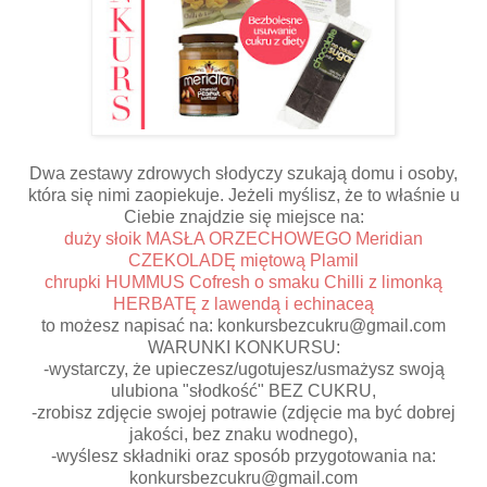
Dwa zestawy zdrowych słodyczy szukają domu i osoby,
która się nimi zaopiekuje. Jeżeli myślisz, że to właśnie u
Ciebie znajdzie się miejsce na:
duży słoik MASŁA ORZECHOWEGO Meridian
CZEKOLADĘ miętową Plamil
chrupki HUMMUS Cofresh o smaku Chilli z limonką
HERBATĘ z lawendą i echinaceą
to możesz napisać na:
konkursbezcukru@gmail.com
WARUNKI KONKURSU:
-wystarczy, że upieczesz/ugotujesz/usmażysz swoją
ulubiona "słodkość" BEZ CUKRU,
-zrobisz zdjęcie swojej potrawie (zdjęcie ma być dobrej
jakości, bez znaku wodnego),
-wyślesz składniki oraz sposób przygotowania na:
konkursbezcukru@gmail.com