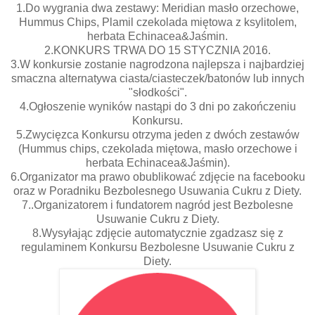
1.Do wygrania dwa zestawy: Meridian masło orzechowe,
Hummus Chips, Plamil czekolada miętowa z ksylitolem,
herbata Echinacea&Jaśmin.
2.KONKURS TRWA DO 15 STYCZNIA 2016.
3.W konkursie zostanie nagrodzona najlepsza i najbardziej
smaczna alternatywa ciasta/ciasteczek/batonów lub innych
"słodkości".
4.Ogłoszenie wyników nastąpi do 3 dni po zakończeniu
Konkursu.
5.Zwycięzca Konkursu otrzyma jeden z dwóch zestawów
(Hummus chips, czekolada miętowa, masło orzechowe i
herbata Echinacea&Jaśmin).
6.Organizator ma prawo obublikować zdjęcie na facebooku
oraz w Poradniku Bezbolesnego Usuwania Cukru z Diety.
7..Organizatorem i fundatorem nagród jest Bezbolesne
Usuwanie Cukru z Diety.
8.Wysyłając zdjęcie automatycznie zgadzasz się z
regulaminem Konkursu Bezbolesne Usuwanie Cukru z
Diety.