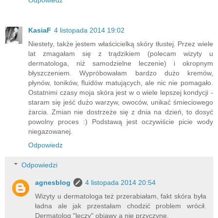
KasiaF
4 listopada 2014 19:02
Niestety, także jestem właścicielką skóry tłustej. Przez wiele
lat zmagałam się z trądzikiem (polecam wizyty u
dermatologa, niż samodzielne leczenie) i okropnym
błyszczeniem. Wypróbowałam bardzo dużo kremów,
płynów, toników, fluidów matujących, ale nic nie pomagało.
Ostatnimi czasy moja skóra jest w o wiele lepszej kondycji -
staram się jeść dużo warzyw, owoców, unikać śmieciowego
żarcia. Zmian nie dostrzeże się z dnia na dzień, to dosyć
powolny proces :) Podstawą jest oczywiście picie wody
niegazowanej.
Odpowiedz
Odpowiedzi
agnesblog
4 listopada 2014 20:54
Wizyty u dermatologa też przerabiałam, fakt skóra była
ładna ale jak przestałam chodzić problem wrócił.
Dermatolog "leczy" objawy a nie przyczynę.