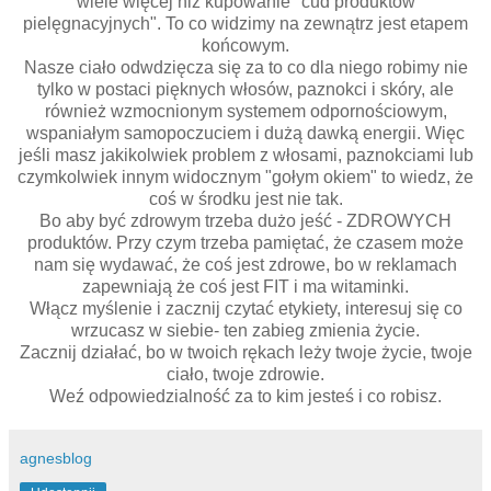
wiele więcej niż kupowanie "cud produktów
pielęgnacyjnych". To co widzimy na zewnątrz jest etapem
końcowym.
Nasze ciało odwdzięcza się za to co dla niego robimy nie
tylko w postaci pięknych włosów, paznokci i skóry, ale
również wzmocnionym systemem odpornościowym,
wspaniałym samopoczuciem i dużą dawką energii. Więc
jeśli masz jakikolwiek problem z włosami, paznokciami lub
czymkolwiek innym widocznym "gołym okiem" to wiedz, że
coś w środku jest nie tak.
Bo aby być zdrowym trzeba dużo jeść - ZDROWYCH
produktów. Przy czym trzeba pamiętać, że czasem może
nam się wydawać, że coś jest zdrowe, bo w reklamach
zapewniają że coś jest FIT i ma witaminki.
Włącz myślenie i zacznij czytać etykiety, interesuj się co
wrzucasz w siebie- ten zabieg zmienia życie.
Zacznij działać, bo w twoich rękach leży twoje życie, twoje
ciało, twoje zdrowie.
Weź odpowiedzialność za to kim jesteś i co robisz.
agnesblog