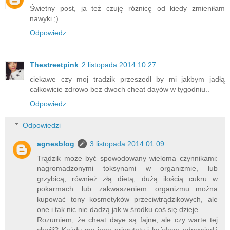
Świetny post, ja też czuję różnicę od kiedy zmieniłam
nawyki ;)
Odpowiedz
Thestreetpink
2 listopada 2014 10:27
ciekawe czy moj tradzik przeszedł by mi jakbym jadłą
całkowicie zdrowo bez dwoch cheat dayów w tygodniu..
Odpowiedz
Odpowiedzi
agnesblog
3 listopada 2014 01:09
Trądzik może być spowodowany wieloma czynnikami:
nagromadzonymi toksynami w organizmie, lub
grzybicą, również złą dietą, dużą ilością cukru w
pokarmach lub zakwaszeniem organizmu...można
kupować tony kosmetyków przeciwtrądzikowych, ale
one i tak nic nie dadzą jak w środku coś się dzieje.
Rozumiem, że cheat daye są fajne, ale czy warte tej
chwili? Każdy ma inne priorytety i każdego odpowiedź