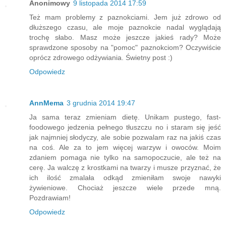
Anonimowy
9 listopada 2014 17:59
Też mam problemy z paznokciami. Jem już zdrowo od
dłuższego czasu, ale moje paznokcie nadal wyglądają
trochę słabo. Masz może jeszcze jakieś rady? Może
sprawdzone sposoby na "pomoc" paznokciom? Oczywiście
oprócz zdrowego odżywiania. Świetny post :)
Odpowiedz
AnnMema
3 grudnia 2014 19:47
Ja sama teraz zmieniam dietę. Unikam pustego, fast-
foodowego jedzenia pełnego tłuszczu no i staram się jeść
jak najmniej słodyczy, ale sobie pozwalam raz na jakiś czas
na coś. Ale za to jem więcej warzyw i owoców. Moim
zdaniem pomaga nie tylko na samopoczucie, ale też na
cerę. Ja walczę z krostkami na twarzy i musze przyznać, że
ich ilość zmalała odkąd zmieniłam swoje nawyki
żywieniowe. Chociaż jeszcze wiele przede mną.
Pozdrawiam!
Odpowiedz