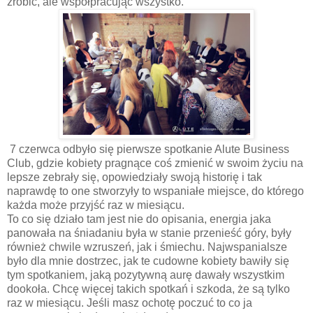
zrobić, ale współpracując wszystko.
7 czerwca odbyło się pierwsze spotkanie Alute Business
Club, gdzie kobiety pragnące coś zmienić w swoim życiu na
lepsze zebrały się, opowiedziały swoją historię i tak
naprawdę to one stworzyły to wspaniałe miejsce, do którego
każda może przyjść raz w miesiącu.
To co się działo tam jest nie do opisania, energia jaka
panowała na śniadaniu była w stanie przenieść góry, były
również chwile wzruszeń, jak i śmiechu. Najwspanialsze
było dla mnie dostrzec, jak te cudowne kobiety bawiły się
tym spotkaniem, jaką pozytywną aurę dawały wszystkim
dookoła. Chcę więcej takich spotkań i szkoda, że są tylko
raz w miesiącu. Jeśli masz ochotę poczuć to co ja