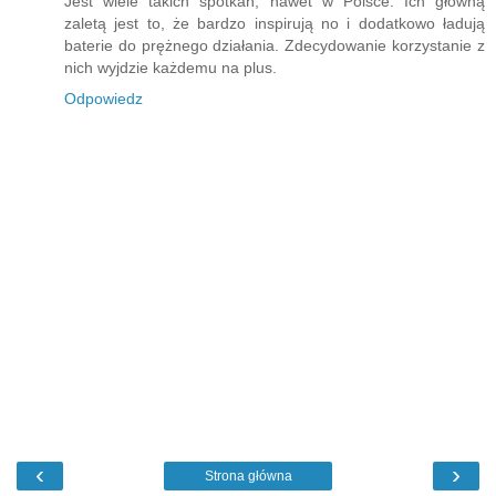
Jest wiele takich spotkań, nawet w Polsce. Ich główną
zaletą jest to, że bardzo inspirują no i dodatkowo ładują
baterie do prężnego działania. Zdecydowanie korzystanie z
nich wyjdzie każdemu na plus.
Odpowiedz
‹
›
Strona główna