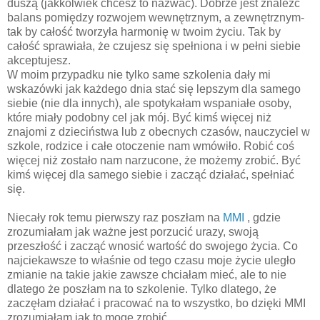
duszą (jakkolwiek chcesz to nazwać). Dobrze jest znaleźć
balans pomiędzy rozwojem wewnętrznym, a zewnętrznym-
tak by całość tworzyła harmonię w twoim życiu. Tak by
całość sprawiała, że czujesz się spełniona i w pełni siebie
akceptujesz.
W moim przypadku nie tylko same szkolenia dały mi
wskazówki jak każdego dnia stać się lepszym dla samego
siebie (nie dla innych), ale spotykałam wspaniałe osoby,
które miały podobny cel jak mój. Być kimś więcej niż
znajomi z dzieciństwa lub z obecnych czasów, nauczyciel w
szkole, rodzice i całe otoczenie nam wmówiło. Robić coś
więcej niż zostało nam narzucone, że możemy zrobić. Być
kimś więcej dla samego siebie i zacząć działać, spełniać
się.
Niecały rok temu pierwszy raz poszłam na
MMI
, gdzie
zrozumiałam jak ważne jest porzucić urazy, swoją
przeszłość i zacząć wnosić wartość do swojego życia. Co
najciekawsze to właśnie od tego czasu moje życie uległo
zmianie na takie jakie zawsze chciałam mieć, ale to nie
dlatego że poszłam na to szkolenie. Tylko dlatego, że
zaczęłam działać i pracować na to wszystko, bo dzięki MMI
zrozumiałam jak to mogę zrobić.