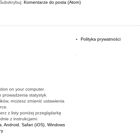
Subskrybuj:
Komentarze do posta (Atom)
Polityka prywatności
.
ation on your computer.
 prowadzenia statystyk.
lików, możesz zmienić ustawienia
rce.
rz z listy poniżej przeglądarkę
dnie z instrukcjami:
a
,
Android
,
Safari (iOS)
,
Windows
ry