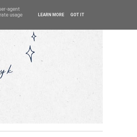
user-agent
erate usage
LEARN MORE
GOT IT