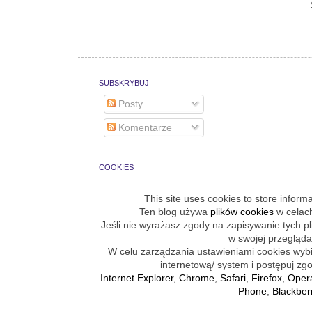
SUBSKRYBUJ
Posty
Komentarze
COOKIES
This site uses cookies to store inform
Ten blog używa
plików cookies
w celach
Jeśli nie wyrażasz zgody na zapisywanie tych p
w swojej przegląda
W celu zarządzania ustawieniami cookies wybie
internetową/ system i postępuj zgo
Internet Explorer
,
Chrome
,
Safari
,
Firefox
,
Oper
Phone
,
Blackber