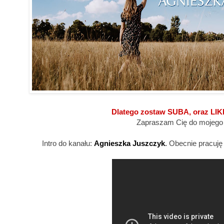
Dlatego zostaw SUBA, oraz LIK
Zapraszam Cię do mojego 
Intro do kanału:
Agnieszka Juszczyk
.
Obecnie pracuję 