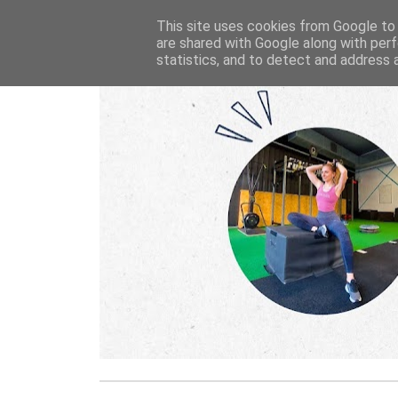
This site uses cookies from Google to d
are shared with Google along with perf
statistics, and to detect and address 