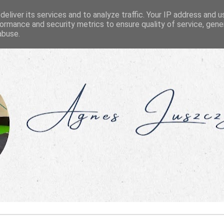
eliver its services and to analyze traffic. Your IP address and 
ormance and security metrics to ensure quality of service, gen
abuse.