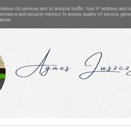
eliver its services and to analyze traffic. Your IP address and 
ormance and security metrics to ensure quality of service, gen
abuse.