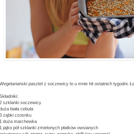
Wegetariański pasztet z soczewicy to u mnie hit ostatnich tygodni.
Składniki:
2 szklanki soczewicy
duża biała cebula
3 ząbki czosnku
1 duża marchewka
1 jajko pół szklanki zmielonych płatków owsianych
przyprawy: sól, pieprz, curry, papryka, chilli (wy uznania).