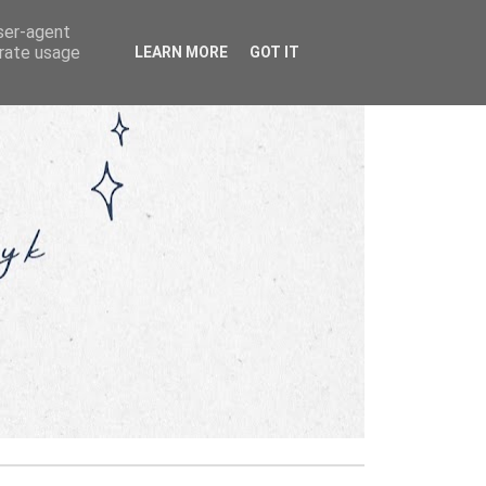
user-agent
erate usage
LEARN MORE
GOT IT