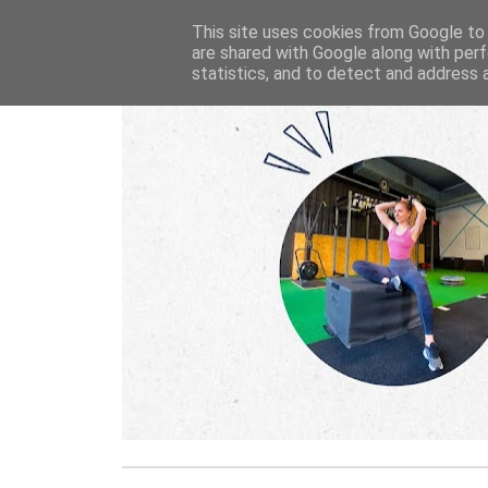
This site uses cookies from Google to d
are shared with Google along with perf
statistics, and to detect and address 