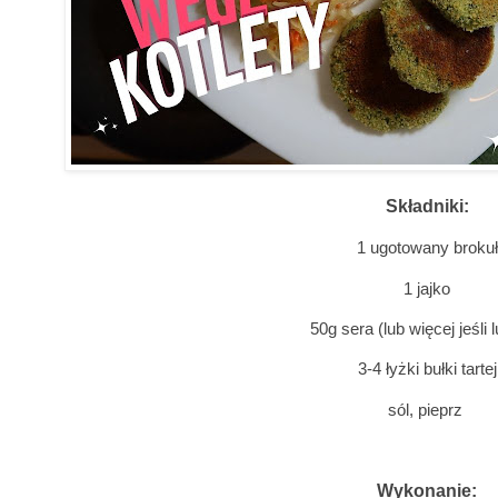
Składniki:
1 ugotowany brokuł
1 jajko
50g sera (lub więcej jeśli 
3-4 łyżki bułki tartej
sól, pieprz
Wykonanie: