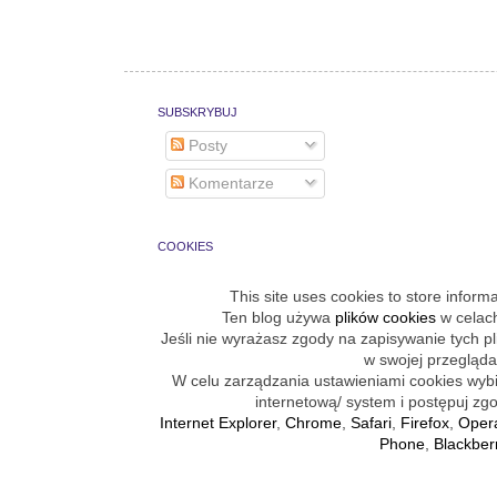
SUBSKRYBUJ
Posty
Komentarze
COOKIES
This site uses cookies to store inform
Ten blog używa
plików cookies
w celach
Jeśli nie wyrażasz zgody na zapisywanie tych p
w swojej przegląda
W celu zarządzania ustawieniami cookies wybie
internetową/ system i postępuj zgo
Internet Explorer
,
Chrome
,
Safari
,
Firefox
,
Oper
Phone
,
Blackber