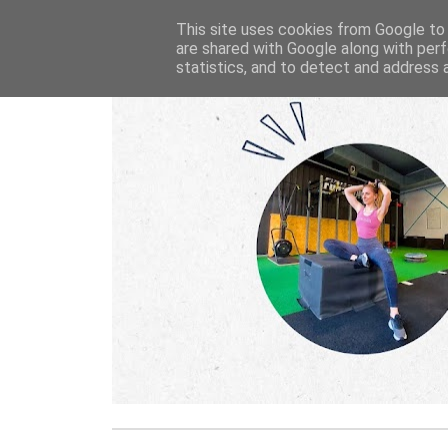
This site uses cookies from Google to d
are shared with Google along with perf
statistics, and to detect and address 