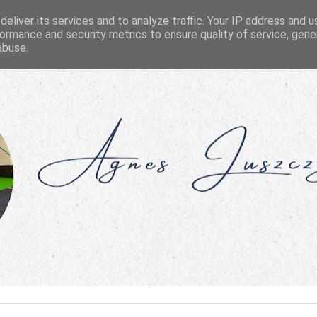
eliver its services and to analyze traffic. Your IP address and 
ormance and security metrics to ensure quality of service, gen
abuse.