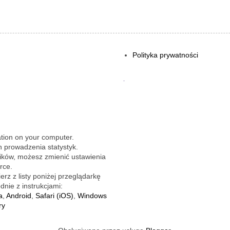
Polityka prywatności
.
ation on your computer.
 prowadzenia statystyk.
lików, możesz zmienić ustawienia
rce.
rz z listy poniżej przeglądarkę
dnie z instrukcjami:
a
,
Android
,
Safari (iOS)
,
Windows
ry