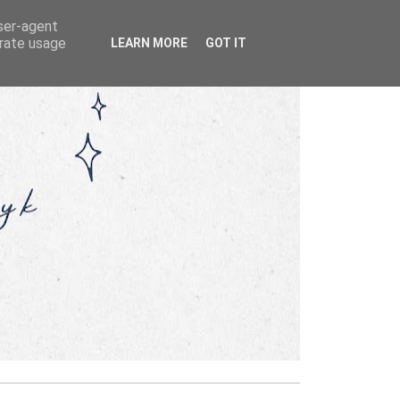
user-agent
erate usage
LEARN MORE
GOT IT