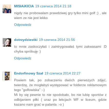
MISIAiKICIA
19 czerwca 2014 21:18
nigdy nie probowalam prawdziwej gry tylko mini golf ;) , ale
wiem ze nie jest lekko
Odpowiedz
dotrzydziestki
19 czerwca 2014 21:56
to mnie zaskoczyłaś i zaintrygowałaś tymi zakwasami :D
chyba spróbuję :)
Odpowiedz
Endorfinowy Szał
19 czerwca 2014 22:27
Powiem tak, po zobaczeniu dwóch pierwszych zdjęć,
twierdzę, że mogłabyś występować w folderze reklamowym
tego "golfowiska" :-)
Mi by się pewnie to nie spodobało, bo nie lubię sportów z
odbijaniem piłki ( uraz po lekcjach WF w liceum, gdzie
kazano nam grać w palanta :-o )