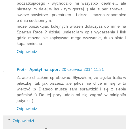
poczatkujacego - wychodzilo mi wszystko idealnie... ale
niestety im dalej w las - tym gorzej :) ale super sprawa...
swieze powietrze i przestrzen... i cisza... mozna zapomniec
o dniu codziennym.
moze poszukujac kolejnych wrazen dolaczysz do mnie na
Spartan Race ? dzisiaj umiescilam opis wydarzenia i link
gdzie mozna sie zapisywac: mega wyzwanie, duzo blota i
kupa smiechu.
Odpowiedz
Piotr - Apetyt na sport
20 czerwca 2014 11:31
Zawsze chciałem spróbować. Słyszałem, że ciężko trafić w
piłeczkę, tak jak piszesz, ale jakoś nie chce mi się w to
wierzyć ;p Dlatego muszę sam sprawdzić i się z siebie
pośmiać :) Do tej pory udało mi się zagrać w minigolfa
jedynie :)
Odpowiedz
Odpowiedzi