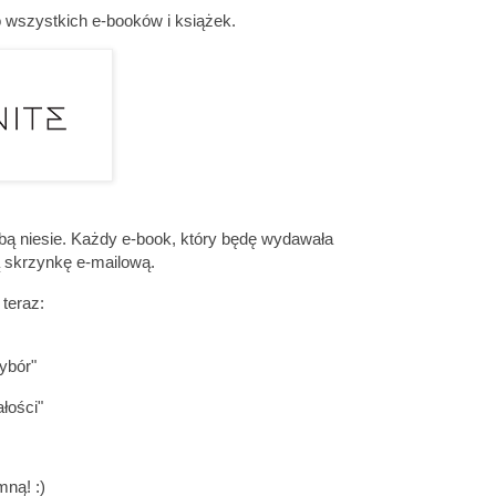
szystkich e-booków i książek.
bą niesie. Każdy e-book, który będę wydawała
ą skrzynkę e-mailową.
teraz:
ybór"
łości"
mną! :)