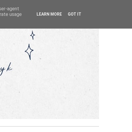
user-agent
erate usage
LEARN MORE
GOT IT