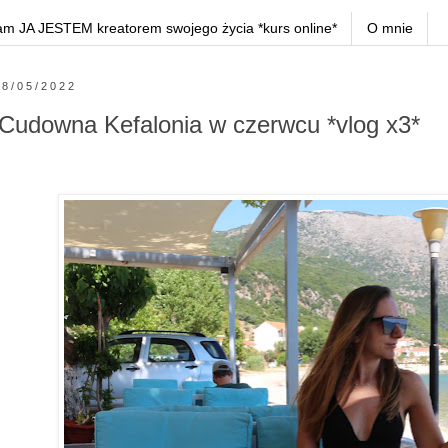
am JA JESTEM kreatorem swojego życia *kurs online*
O mnie
8/05/2022
Cudowna Kefalonia w czerwcu *vlog x3*