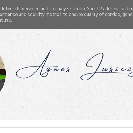
eliver its services and to analyze traffic. Your IP address and 
ormance and security metrics to ensure quality of service, gen
abuse.