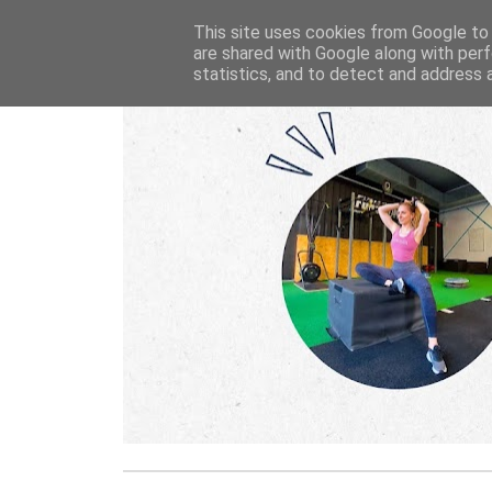
This site uses cookies from Google to d
are shared with Google along with perf
statistics, and to detect and address 