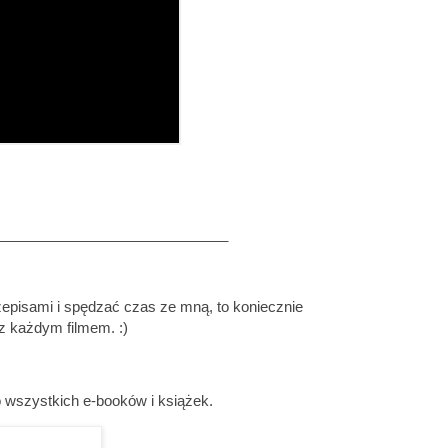
_____________________________
rzepisami i spędzać czas ze mną, to koniecznie
z każdym filmem. :)
szystkich e-booków i książek.