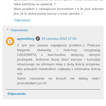
takie bafrdziej na spalanie ?
Mam problem z odstajacym brzuszkiem i o ile pod zebrami
jest ok to dolna partia tworzy u mnie oponke :/
Odpowiedz
Odpowiedzi
agnesblog
19 czerwca 2013 17:03
Z tym jest zawsze największy problem:-) Polecam
bieganie, skakankę i hula-hop, rezygnację
CAŁKOWITĄ z fast-foodów, słodyczy, słonych
przekąsek. Jedzenie dużej ilości warzyw i kurczaka
smażonego na zdrowym oleju z dużą ilością przypraw,
aby pobudzić metabolizm, najlepiej z minimalna ilością
soli.
Same ćwiczenia na brzuch nie dadzą rady:/
przerabiałam już to!
Odpowiedz