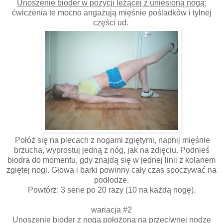
Unoszenie bioder w pozycji leżącej z uniesioną nogą:
ćwiczenia te mocno angażują mięśnie pośladków i tylnej
części ud.
Połóż się na plecach z nogami zgiętymi, napnij mięśnie
brzucha, wyprostuj jedną z nóg, jak na zdjęciu. Podnieś
biodra do momentu, gdy znajdą się w jednej linii z kolanem
zgiętej nogi. Głowa i barki powinny cały czas spoczywać na
podłodze.
Powtórz: 3 serie po 20 razy (10 na każdą nogę).
wariacja #2
Unoszenie bioder z nogą położoną na przeciwnej nodze