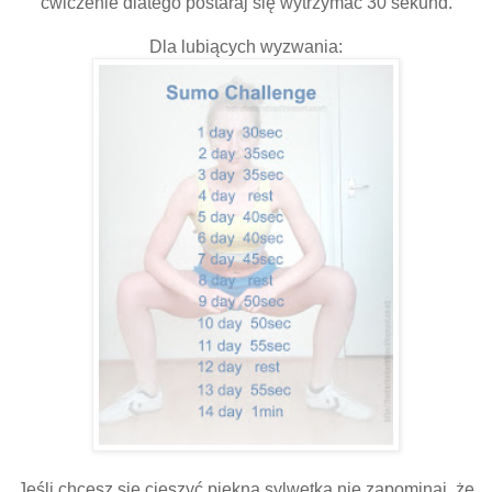
ćwiczenie dlatego postaraj się wytrzymać 30 sekund.
Dla lubiących wyzwania:
Jeśli chcesz się cieszyć piękną sylwetką nie zapominaj, że