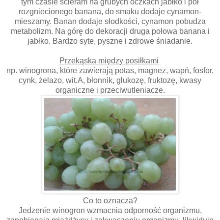
tym czasie ścieram na grubych oczkach jabłko i pół
rozgniecionego banana, do smaku dodaje cynamon-
mieszamy. Banan dodaje słodkości, cynamon pobudza
metabolizm. Na górę do dekoracji druga połowa banana i
jabłko. Bardzo syte, pyszne i zdrowe śniadanie.
Przekąska między posiłkami
np. winogrona, które zawierają potas, magnez, wapń, fosfor,
cynk, żelazo, wit.A, błonnik, glukozę, fruktozę, kwasy
organiczne i przeciwutleniacze.
Co to oznacza?
Jedzenie winogron wzmacnia odporność organizmu,