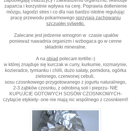
zapobiegają miażdżycy i zakwaszeniu organizmu, likwiduje
zaparcia i korzystnie wpływa na cerę. Poprawia dotlenienie
mózgu, łagodzi stres i co dla nas bardzo istotne
regulując
pracę przewodu pokarmowego
sprzyjają zachowaniu
szczupłej sylwetki.
Zalecane jest jedzenie winogron w czasie upałów
ponieważ
nawadnia organizm i wzbogaca go w cenne
składniki mineralne.
A na
obiad
polecam tortille:-)
w której znajduje się kurczak w curry, kurkumie, rozmarynie,
kozieradce, tymianku i chilli, dużo sałaty, pomidora, ogórka
zielonego, czerwonej cebuli,
sosu czosnkowego przygotowanego z jogurtu naturalnego,
2-3 ząbków czosnku, z odrobiną soli i pieprzu- NIE
KUPUJCIE GOTOWYCH SOSÓW CZOSNKOWYCH-
czytajcie etykiety- one nie mają nic wspólnego z czosnkiem!!