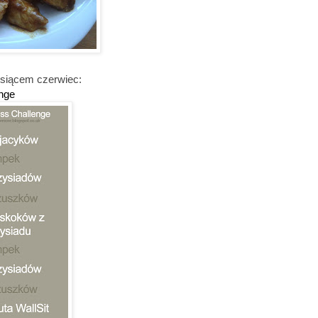
esiącem czerwiec:
nge