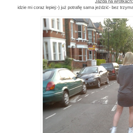
Jazda na wrotkach:
idzie mi coraz lepiej:-) już potrafię sama jeździć- bez trzy