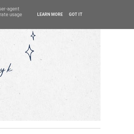
user-agent
erate usage
LEARN MORE
GOT IT