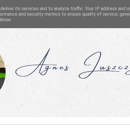
eliver its services and to analyze traffic. Your IP address and 
ormance and security metrics to ensure quality of service, gen
abuse.