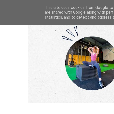
This site uses cookies from Google to d
are shared with Google along with perf
statistics, and to detect and address 