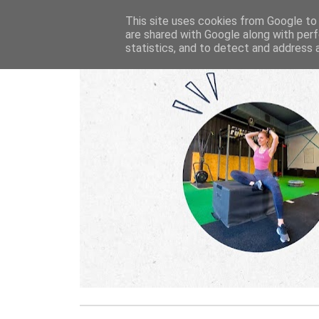
This site uses cookies from Google to d
are shared with Google along with perf
statistics, and to detect and address 