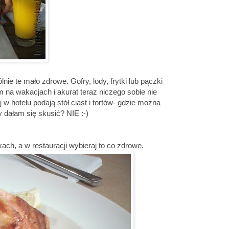
e te mało zdrowe. Gofry, lody, frytki lub pączki
m na wakacjach i akurat teraz niczego sobie nie
 hotelu podają stół ciast i tortów- gdzie można
y dałam się skusić? NIE :-)
ch, a w restauracji wybieraj to co zdrowe.