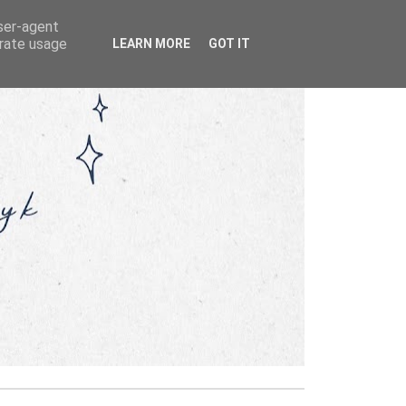
user-agent
erate usage
LEARN MORE
GOT IT