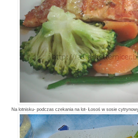
Na lotnisku- podczas czekania na lot- Łosoś w sosie cytryno