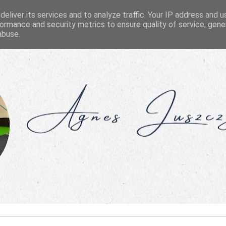
eliver its services and to analyze traffic. Your IP address and 
ormance and security metrics to ensure quality of service, gen
abuse.