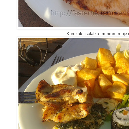
Kurczak i sałatka- mmmm moje u