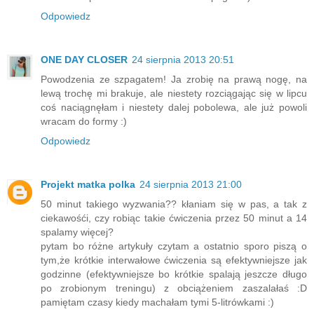
Odpowiedz
ONE DAY CLOSER
24 sierpnia 2013 20:51
Powodzenia ze szpagatem! Ja zrobię na prawą nogę, na
lewą trochę mi brakuje, ale niestety rozciągając się w lipcu
coś naciągnęłam i niestety dalej pobolewa, ale już powoli
wracam do formy :)
Odpowiedz
Projekt matka polka
24 sierpnia 2013 21:00
50 minut takiego wyzwania?? kłaniam się w pas, a tak z
ciekawośći, czy robiąc takie ćwiczenia przez 50 minut a 14
spalamy więcej?
pytam bo różne artykuły czytam a ostatnio sporo piszą o
tym,że krótkie interwałowe ćwiczenia są efektywniejsze jak
godzinne (efektywniejsze bo krótkie spalają jeszcze długo
po zrobionym treningu) z obciążeniem zaszalałaś :D
pamiętam czasy kiedy machałam tymi 5-litrówkami :)