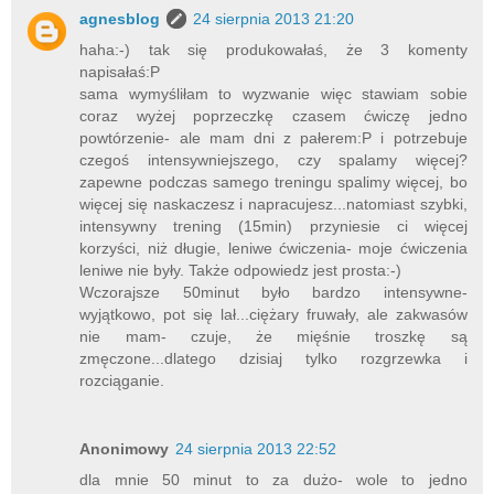
agnesblog
24 sierpnia 2013 21:20
haha:-) tak się produkowałaś, że 3 komenty
napisałaś:P
sama wymyśliłam to wyzwanie więc stawiam sobie
coraz wyżej poprzeczkę czasem ćwiczę jedno
powtórzenie- ale mam dni z pałerem:P i potrzebuje
czegoś intensywniejszego, czy spalamy więcej?
zapewne podczas samego treningu spalimy więcej, bo
więcej się naskaczesz i napracujesz...natomiast szybki,
intensywny trening (15min) przyniesie ci więcej
korzyści, niż długie, leniwe ćwiczenia- moje ćwiczenia
leniwe nie były. Także odpowiedz jest prosta:-)
Wczorajsze 50minut było bardzo intensywne-
wyjątkowo, pot się lał...ciężary fruwały, ale zakwasów
nie mam- czuje, że mięśnie troszkę są
zmęczone...dlatego dzisiaj tylko rozgrzewka i
rozciąganie.
Anonimowy
24 sierpnia 2013 22:52
dla mnie 50 minut to za dużo- wole to jedno