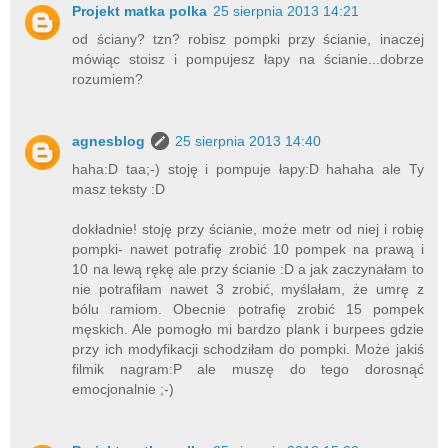
Projekt matka polka
25 sierpnia 2013 14:21
od ściany? tzn? robisz pompki przy ścianie, inaczej
mówiąc stoisz i pompujesz łapy na ścianie...dobrze
rozumiem?
agnesblog
25 sierpnia 2013 14:40
haha:D taa;-) stoję i pompuje łapy:D hahaha ale Ty
masz teksty :D
dokładnie! stoję przy ścianie, może metr od niej i robię
pompki- nawet potrafię zrobić 10 pompek na prawą i
10 na lewą rękę ale przy ścianie :D a jak zaczynałam to
nie potrafiłam nawet 3 zrobić, myślałam, że umrę z
bólu ramiom. Obecnie potrafię zrobić 15 pompek
męskich. Ale pomogło mi bardzo plank i burpees gdzie
przy ich modyfikacji schodziłam do pompki. Może jakiś
filmik nagram:P ale muszę do tego dorosnąć
emocjonalnie ;-)