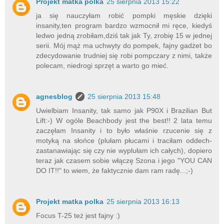
Projekt matka polka
25 sierpnia 2013 15:22
ja się nauczyłam robić pompki męskie dzięki
insanity,ten program bardzo wzmocnił mi ręce, kiedyś
ledwo jedną zrobiłam,dziś tak jak Ty, zrobię 15 w jednej
serii. Mój mąż ma uchwyty do pompek, fajny gadżet bo
zdecydowanie trudniej się robi pompczary z nimi, także
polecam, niedrogi sprzęt a warto go mieć.
agnesblog
25 sierpnia 2013 15:48
Uwielbiam Insanity, tak samo jak P90X i Brazilian But
Lift:-) W ogóle Beachbody jest the best!! 2 lata temu
zaczęłam Insanity i to było właśnie rzucenie się z
motyką na słońce (plułam płucami i traciłam oddech-
zastanawiając się czy nie wyplułam ich całych), dopiero
teraz jak czasem sobie włączę Szona i jego "YOU CAN
DO IT!!" to wiem, że faktycznie dam ram radę...;-)
Projekt matka polka
25 sierpnia 2013 16:13
Focus T-25 też jest fajny :)