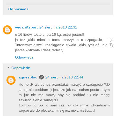
Odpowiedz
vegan&sport
24 sierpnia 2013 22:31
o 16 litrów, tożto chba 16 kg, ostra jesteś!!
ja też jakiś miesiąc temu marzyłam o szpagacie, moje
"intensywniejsze" rozciąganie trwało jakiś tydzień, ale Ty
jesteś wytrwała i dasz radę! :)
Odpowiedz
Odpowiedzi
agnesblog
24 sierpnia 2013 22:44
He he :P ale co już przestałaś marzyć o szpagacie ?:D
ja się nie poddam:-) jeszcze jak napisałam posta o tym
to już nie ma mowy aby się poddać :-) nie mogę
zawieść siebie samej :D
16litrów to tak w sam raz jak dla mnie, chciałabym
więcej ale do plecaka mi się już nie zmieści... :|