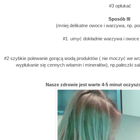
#3 opłukać
Sposób III
(mniej delikatne owoce i warzywa, np. pom
#1
umyć dokładnie warzywa i owoce
#2 szybkie polewanie gorącą wodą produktów ( nie moczyć we wrz
wypłukanie się cennych witamin i minerałów), np.pałeczki sa
Nasze zdrowie jest warte 4-5 minut oczys