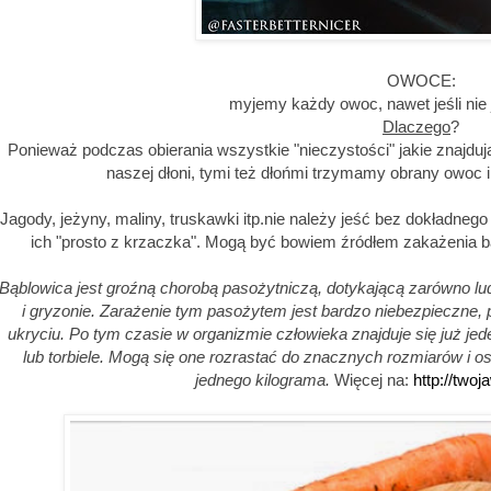
OWOCE:
myjemy każdy owoc, nawet jeśli nie 
Dlaczego
?
Ponieważ podczas obierania wszystkie "nieczystości" jakie znajdują
naszej dłoni, tymi też dłońmi trzymamy obrany owoc 
Jagody, jeżyny, maliny, truskawki itp.nie należy jeść bez dokładneg
ich "prosto z krzaczka". Mogą być bowiem źródłem zakażenia b
Bąblowica jest groźną chorobą pasożytniczą, dotykającą zarówno ludzi
i gryzonie. Zarażenie tym pasożytem jest bardzo niebezpieczne, p
ukryciu. Po tym czasie w organizmie człowieka znajduje się już jede
lub torbiele. Mogą się one rozrastać do znacznych rozmiarów i o
jednego kilograma.
Więcej na:
http://twoj