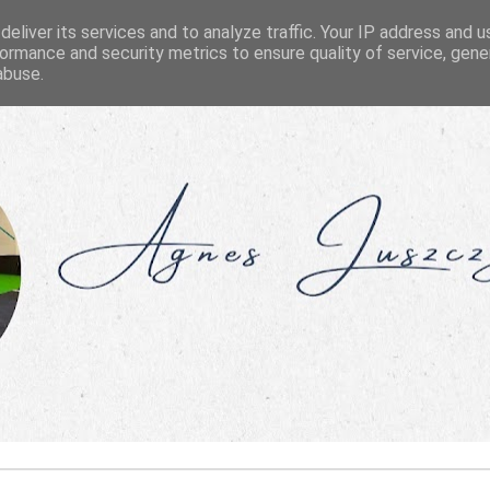
eliver its services and to analyze traffic. Your IP address and 
ormance and security metrics to ensure quality of service, gen
abuse.