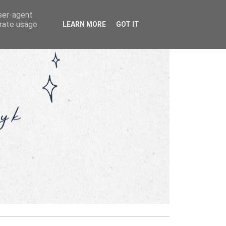
user-agent
erate usage
LEARN MORE
GOT IT