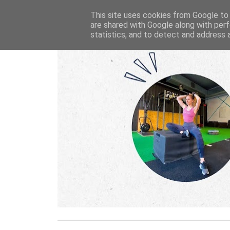
This site uses cookies from Google to d
are shared with Google along with perf
statistics, and to detect and address 