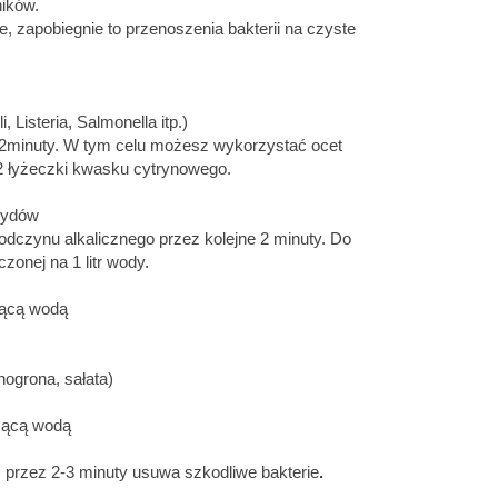
ników.
zapobiegnie to przenoszenia bakterii na czyste
 Listeria, Salmonella itp.)
2minuty. W tym celu możesz wykorzystać ocet
b 2 łyżeczki kwasku cytrynowego.
cydów
czynu alkalicznego przez kolejne 2 minuty. Do
onej na 1 litr wody.
żącą wodą
nogrona, sałata)
żącą wodą
y) przez 2-3 minuty usuwa szkodliwe bakterie
.