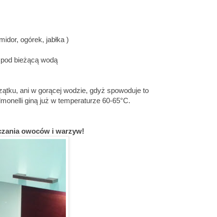
idor, ogórek, jabłka )
 pod bieżącą wodą
ątku, ani w gorącej wodzie, gdyż spowoduje to
lmonelli giną już w temperaturze 60-65°C.
zczania owoców i warzyw!