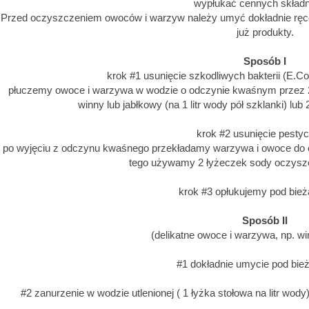
wypłukać cennych skład
Przed oczyszczeniem owoców i warzyw należy umyć dokładnie ręce, 
już produkty.
Sposób I
krok #1 usunięcie szkodliwych bakterii (E.Coli,
płuczemy owoce i warzywa w wodzie o odczynie kwaśnym przez 
winny lub jabłkowy (na 1 litr wody pół szklanki) lu
krok #2 usunięcie pesty
po wyjęciu z odczynu kwaśnego przekładamy warzywa i owoce do od
tego używamy 2 łyżeczek sody oczyszcz
krok #3 opłukujemy pod bie
Sposób II
(delikatne owoce i warzywa, np. wi
#1 dokładnie umycie pod bie
#2 zanurzenie w wodzie utlenionej ( 1 łyżka stołowa na litr wod