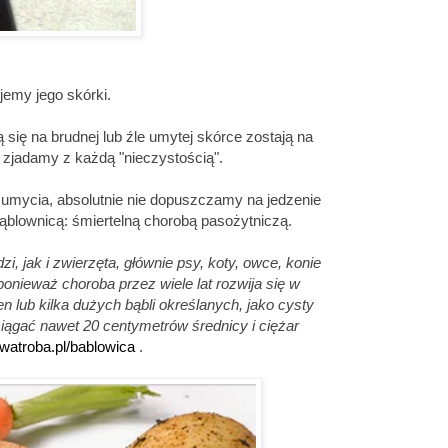
jemy jego skórki.
 się na brudnej lub źle umytej skórce zostają na
i zjadamy z każdą "nieczystością".
o umycia, absolutnie nie dopuszczamy na jedzenie
ąblownicą: śmiertelną chorobą pasożytniczą.
, jak i zwierzęta, głównie psy, koty, owce, konie
onieważ choroba przez wiele lat rozwija się w
n lub kilka dużych bąbli określanych, jako cysty
siągać nawet 20 centymetrów średnicy i ciężar
awatroba.pl/bablowica
.