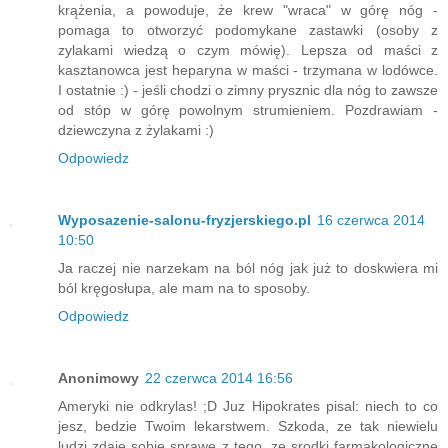
krążenia, a powoduje, że krew "wraca" w górę nóg -
pomaga to otworzyć podomykane zastawki (osoby z
zylakami wiedzą o czym mówię). Lepsza od maści z
kasztanowca jest heparyna w maści - trzymana w lodówce.
I ostatnie :) - jeśli chodzi o zimny prysznic dla nóg to zawsze
od stóp w górę powolnym strumieniem. Pozdrawiam -
dziewczyna z żylakami :)
Odpowiedz
Wyposazenie-salonu-fryzjerskiego.pl
16 czerwca 2014
10:50
Ja raczej nie narzekam na ból nóg jak już to doskwiera mi
ból kręgosłupa, ale mam na to sposoby.
Odpowiedz
Anonimowy
22 czerwca 2014 16:56
Ameryki nie odkrylas! ;D Juz Hipokrates pisal: niech to co
jesz, bedzie Twoim lekarstwem. Szkoda, ze tak niewielu
ludzi zdaje sobie sprawe z tego, ze srodki farmakologiczne