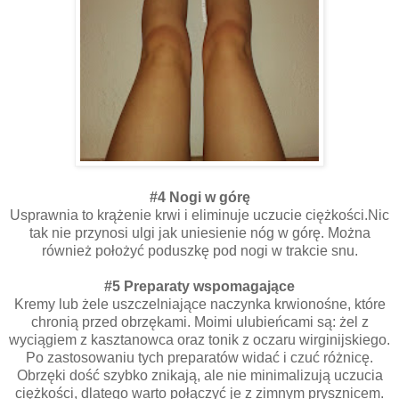
#4 Nogi w górę
Usprawnia to krążenie krwi i eliminuje uczucie ciężkości.Nic
tak nie przynosi ulgi jak uniesienie nóg w górę. Można
również położyć poduszkę pod nogi w trakcie snu.
#5 Preparaty wspomagające
Kremy lub żele uszczelniające naczynka krwionośne, które
chronią przed obrzękami. Moimi ulubieńcami są: żel z
wyciągiem z kasztanowca oraz tonik z oczaru wirginijskiego.
Po zastosowaniu tych preparatów widać i czuć różnicę.
Obrzęki dość szybko znikają, ale nie minimalizują uczucia
ciężkości, dlatego warto połączyć je z zimnym prysznicem.