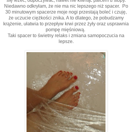
się leżeć, odpoczywać, nawet nie kiwnąć palcem u stopy.
Niedawno odkryłam, że nie ma nic lepszego niż spacer. Po
30 minutowym spacerze moje nogi przestają boleć i czuję,
że uczucie ciężkości znika. A to dlatego, że pobudzamy
krążenie, ułatwia to przepływ krwi przez żyły oraz usprawnia
pompę mięśniową.
Taki spacer to świetny relaks i zmiana samopoczucia na
lepsze.