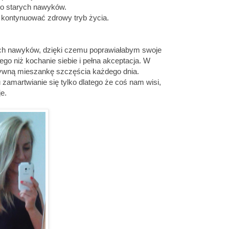
z do starych nawyków.
z kontynuować zdrowy tryb życia.
ych nawyków, dzięki czemu poprawiałabym swoje
go niż kochanie siebie i pełna akceptacja. W
tywną mieszankę szczęścia każdego dnia.
zamartwianie się tylko dlatego że coś nam wisi,
je.