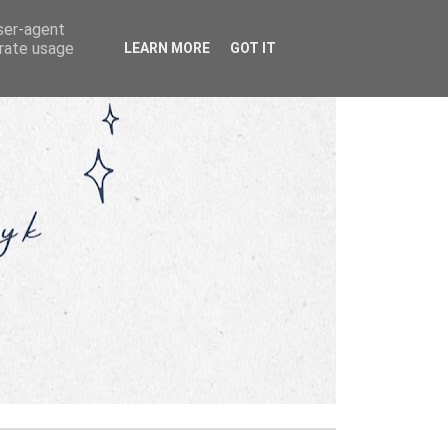
user-agent
erate usage
LEARN MORE
GOT IT