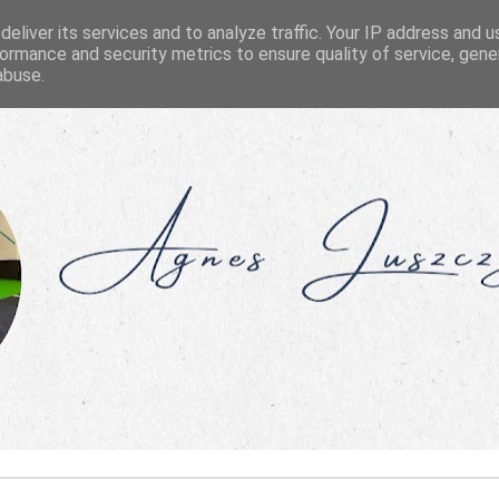
eliver its services and to analyze traffic. Your IP address and 
ormance and security metrics to ensure quality of service, gen
abuse.