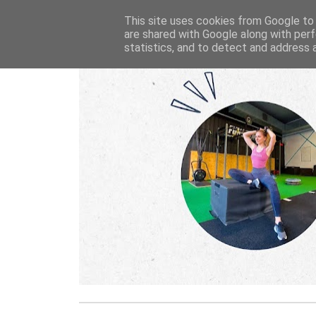
This site uses cookies from Google to d
are shared with Google along with perf
statistics, and to detect and address 