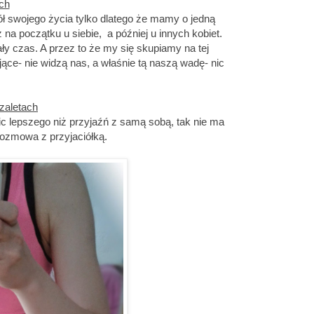
ach
pół swojego życia tylko dlatego że mamy o jedną
z na początku u siebie, a później u innych kobiet.
y czas. A przez to że my się skupiamy na tej
jące- nie widzą nas, a właśnie tą naszą wadę- nic
zaletach
nic lepszego niż przyjaźń z samą sobą, tak nie ma
 rozmowa z przyjaciółką.