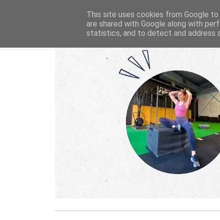
This site uses cookies from Google to d
are shared with Google along with perf
statistics, and to detect and address 