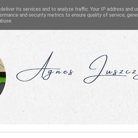
eliver its services and to analyze traffic. Your IP address and 
ormance and security metrics to ensure quality of service, gen
abuse.