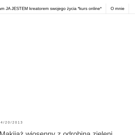
am JA JESTEM kreatorem swojego życia *kurs online*
O mnie
4/20/2013
Makijaż wiosenny z odrobiną zieleni.