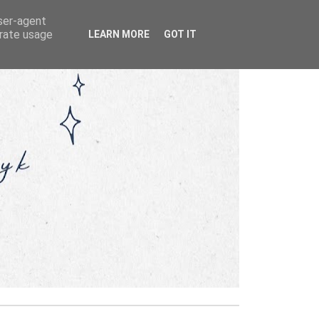
user-agent
erate usage
LEARN MORE
GOT IT