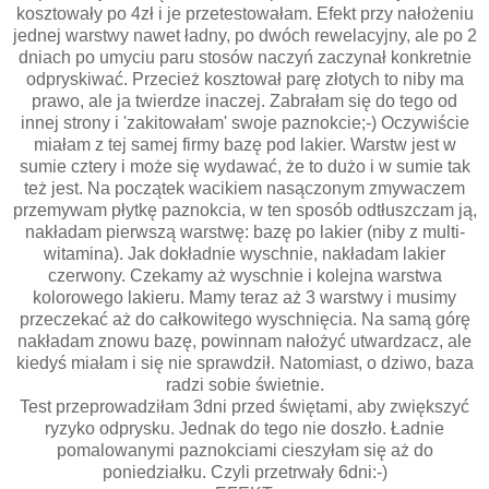
kosztowały po 4zł i je przetestowałam. Efekt przy nałożeniu
jednej warstwy nawet ładny, po dwóch rewelacyjny, ale po 2
dniach po umyciu paru stosów naczyń zaczynał konkretnie
odpryskiwać. Przecież kosztował parę złotych to niby ma
prawo, ale ja twierdze inaczej. Zabrałam się do tego od
innej strony i 'zakitowałam' swoje paznokcie;-) Oczywiście
miałam z tej samej firmy bazę pod lakier. Warstw jest w
sumie cztery i może się wydawać, że to dużo i w sumie tak
też jest. Na początek wacikiem nasączonym zmywaczem
przemywam płytkę paznokcia, w ten sposób odtłuszczam ją,
nakładam pierwszą warstwę: bazę po lakier (niby z multi-
witamina). Jak dokładnie wyschnie, nakładam lakier
czerwony. Czekamy aż wyschnie i kolejna warstwa
kolorowego lakieru. Mamy teraz aż 3 warstwy i musimy
przeczekać aż do całkowitego wyschnięcia. Na samą górę
nakładam znowu bazę, powinnam nałożyć utwardzacz, ale
kiedyś miałam i się nie sprawdził. Natomiast, o dziwo, baza
radzi sobie świetnie.
Test przeprowadziłam 3dni przed świętami, aby zwiększyć
ryzyko odprysku. Jednak do tego nie doszło. Ładnie
pomalowanymi paznokciami cieszyłam się aż do
poniedziałku. Czyli przetrwały 6dni:-)