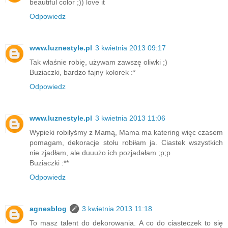
beautiful color ;)) love it
Odpowiedz
www.luznestyle.pl
3 kwietnia 2013 09:17
Tak właśnie robię, używam zawszę oliwki ;)
Buziaczki, bardzo fajny kolorek :*
Odpowiedz
www.luznestyle.pl
3 kwietnia 2013 11:06
Wypieki robiłyśmy z Mamą, Mama ma katering więc czasem
pomagam, dekoracje stołu robiłam ja. Ciastek wszystkich
nie zjadłam, ale duuużo ich pozjadałam ;p;p
Buziaczki :**
Odpowiedz
agnesblog
3 kwietnia 2013 11:18
To masz talent do dekorowania. A co do ciasteczek to się