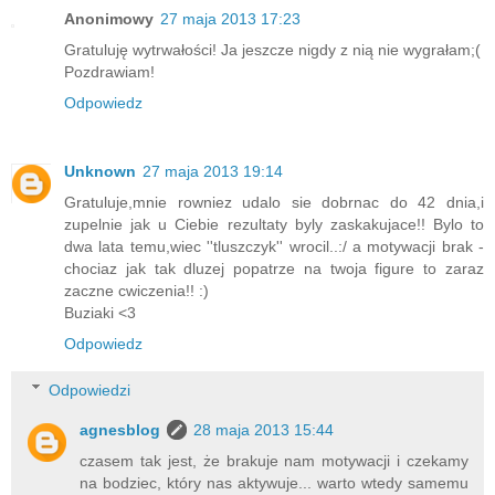
Anonimowy
27 maja 2013 17:23
Gratuluję wytrwałości! Ja jeszcze nigdy z nią nie wygrałam;(
Pozdrawiam!
Odpowiedz
Unknown
27 maja 2013 19:14
Gratuluje,mnie rowniez udalo sie dobrnac do 42 dnia,i
zupelnie jak u Ciebie rezultaty byly zaskakujace!! Bylo to
dwa lata temu,wiec ''tluszczyk'' wrocil..:/ a motywacji brak -
chociaz jak tak dluzej popatrze na twoja figure to zaraz
zaczne cwiczenia!! :)
Buziaki <3
Odpowiedz
Odpowiedzi
agnesblog
28 maja 2013 15:44
czasem tak jest, że brakuje nam motywacji i czekamy
na bodziec, który nas aktywuje... warto wtedy samemu