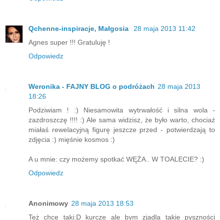
Qchenne-inspiracje, Małgosia
28 maja 2013 11:42
Agnes super !!! Gratuluję !
Odpowiedz
Weronika - FAJNY BLOG o podróżach
28 maja 2013
18:26
Podziwiam ! :) Niesamowita wytrwałość i silna wola -
zazdroszczę !!!! :) Ale sama widzisz, że było warto, chociaż
miałaś rewelacyjną figurę jeszcze przed - potwierdzają to
zdjęcia :) mięśnie kosmos :)
A u mnie: czy możemy spotkać WĘŻA.. W TOALECIE? :)
Odpowiedz
Anonimowy
28 maja 2013 18:53
Też chce taki:D kurcze ale bym zjadla takie pyszności