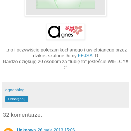
...no i oczywiście polecam kochanego i uwielbianego przez
dzikie- szalone tłumy
FEJSA
:D
Bardzo dziękuję 20 osobom za "lubię to" jesteście WIELCY!!
:*
agnesblog
Udostępnij
32 komentarze:
Unknown
26 maja 2013 15:06