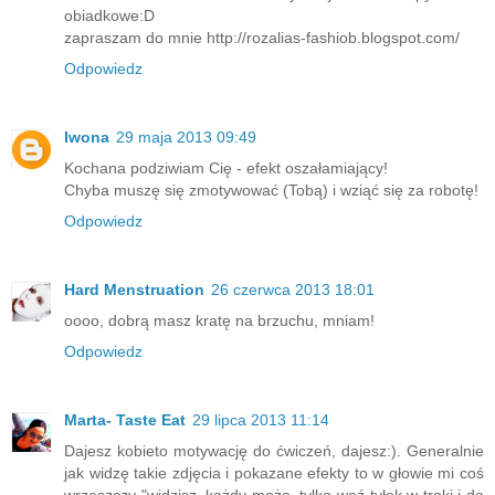
obiadkowe:D
zapraszam do mnie http://rozalias-fashiob.blogspot.com/
Odpowiedz
Iwona
29 maja 2013 09:49
Kochana podziwiam Cię - efekt oszałamiający!
Chyba muszę się zmotywować (Tobą) i wziąć się za robotę!
Odpowiedz
Hard Menstruation
26 czerwca 2013 18:01
oooo, dobrą masz kratę na brzuchu, mniam!
Odpowiedz
Marta- Taste Eat
29 lipca 2013 11:14
Dajesz kobieto motywację do ćwiczeń, dajesz:). Generalnie
jak widzę takie zdjęcia i pokazane efekty to w głowie mi coś
wrzeszczy "widzisz, każdy może, tylko weź tyłek w troki i do