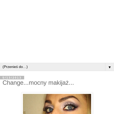
▼
5/13/2013
Change...mocny makijaż...