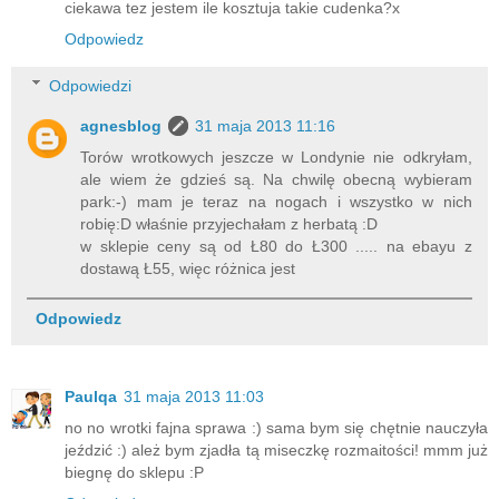
ciekawa tez jestem ile kosztuja takie cudenka?x
Odpowiedz
Odpowiedzi
agnesblog
31 maja 2013 11:16
Torów wrotkowych jeszcze w Londynie nie odkryłam,
ale wiem że gdzieś są. Na chwilę obecną wybieram
park:-) mam je teraz na nogach i wszystko w nich
robię:D właśnie przyjechałam z herbatą :D
w sklepie ceny są od Ł80 do Ł300 ..... na ebayu z
dostawą Ł55, więc różnica jest
Odpowiedz
Paulqa
31 maja 2013 11:03
no no wrotki fajna sprawa :) sama bym się chętnie nauczyła
jeździć :) ależ bym zjadła tą miseczkę rozmaitości! mmm już
biegnę do sklepu :P