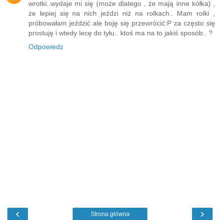
wrotki..wydaje mi się (może dlatego , że mają inne kółka) ,
że lepiej się na nich jeździ niż na rolkach.. Mam rolki ,
próbowałam jeździć ale boję się przewrócić:P za często się
prostuję i wtedy lecę do tyłu.. ktoś ma na to jakiś sposób.. ?
Odpowiedz
‹
›
Strona główna