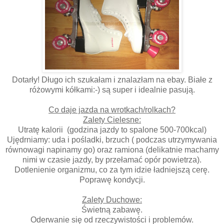
Dotarły! Długo ich szukałam i znalazłam na ebay. Białe z
różowymi kółkami:-) są super i idealnie pasują.
Co daje jazda na wrotkach/rolkach?
Zalety Cielesne:
Utratę kalorii (godzina jazdy to spalone 500-700kcal)
Ujędrniamy: uda i pośladki, brzuch ( podczas utrzymywania
równowagi napinamy go) oraz ramiona (delikatnie machamy
nimi w czasie jazdy, by przełamać opór powietrza).
Dotlenienie organizmu, co za tym idzie ładniejszą cerę.
Poprawę kondycji.
Zalety Duchowe:
Świetną zabawę.
Oderwanie się od rzeczywistości i problemów.