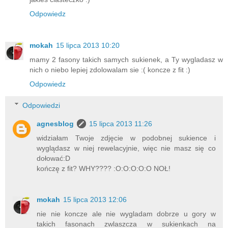
Odpowiedz
mokah
15 lipca 2013 10:20
mamy 2 fasony takich samych sukienek, a Ty wygladasz w
nich o niebo lepiej zdolowalam sie :( koncze z fit :)
Odpowiedz
Odpowiedzi
agnesblog
15 lipca 2013 11:26
widziałam Twoje zdjęcie w podobnej sukience i
wyglądasz w niej rewelacyjnie, więc nie masz się co
dołować:D
kończę z fit? WHY???? :O:O:O:O:O NOŁ!
mokah
15 lipca 2013 12:06
nie nie koncze ale nie wygladam dobrze u gory w
takich fasonach zwlaszcza w sukienkach na