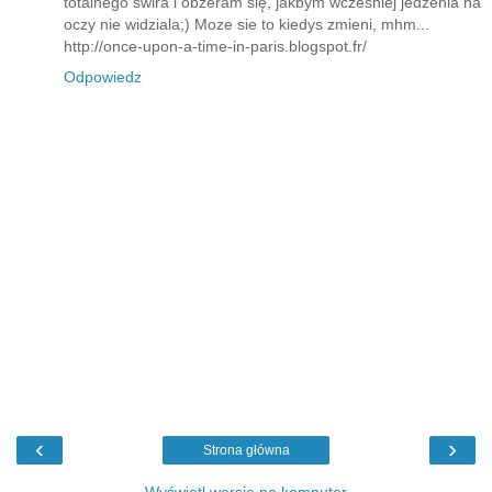
totalnego swira i obzeram się, jakbym wczesniej jedzenia na
oczy nie widziala;) Moze sie to kiedys zmieni, mhm...
http://once-upon-a-time-in-paris.blogspot.fr/
Odpowiedz
‹
›
Strona główna