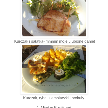
Kurczak i sałatka- mmmm moje ulubione danie!
Kurczak, ryba, ziemniaczki i brokuły.
A Między Posiłkami: