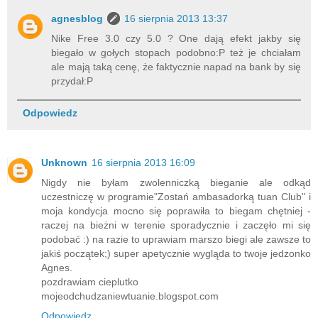
agnesblog
16 sierpnia 2013 13:37
Nike Free 3.0 czy 5.0 ? One dają efekt jakby się
biegało w gołych stopach podobno:P też je chciałam
ale mają taką cenę, że faktycznie napad na bank by się
przydał:P
Odpowiedz
Unknown
16 sierpnia 2013 16:09
Nigdy nie byłam zwolenniczką bieganie ale odkąd
uczestniczę w programie"Zostań ambasadorką tuan Club" i
moja kondycja mocno się poprawiła to biegam chętniej -
raczej na bieżni w terenie sporadycznie i zaczęło mi się
podobać :) na razie to uprawiam marszo biegi ale zawsze to
jakiś początek;) super apetycznie wygląda to twoje jedzonko
Agnes.
pozdrawiam cieplutko
mojeodchudzaniewtuanie.blogspot.com
Odpowiedz