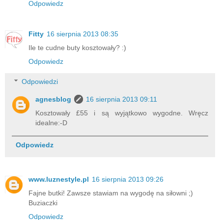
Odpowiedz
c
z
n
Fitty
16 sierpnia 2013 08:35
e
-
Ile te cudne buty kosztowały? :)
s
Odpowiedz
z
l
Odpowiedzi
a
g
agnesblog
16 sierpnia 2013 09:11
i
Kosztowały £55 i są wyjątkowo wygodne. Wręcz
e
idealne:-D
r
-
i
Odpowiedz
n
u
l
www.luznestyle.pl
16 sierpnia 2013 09:26
i
n
Fajne butki! Zawsze stawiam na wygodę na siłowni ;)
a
Buziaczki
,
Odpowiedz