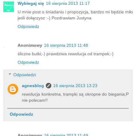
u
Wybiegaj się
16 sierpnia 2013 11:17
t
U mnie post o śniadaniu i propozycja, bardzo mi będzie miło
m
jeśli dołączysz :-) Pozdrawiam Justyna
_
c
Odpowiedz
a
m
p
Anonimowy
16 sierpnia 2013 11:48
a
śliczne butki;-) prawdziwa rewolucja od trampek;-)
i
Odpowiedz
g
n
Odpowiedzi
=
f
agnesblog
16 sierpnia 2013 13:23
i
r
rewolucja konkretna, trampki są okropne do biegania;P
e
nie polecam!!
f
o
Odpowiedz
x
Anonimowy
16 sierpnia 2013 11:49