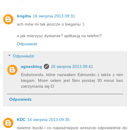
n
I
d
brigitta
16 sierpnia 2013 09:31
,
9
ach mów mi tak jeszcze o bieganiu :)
4
2
a jak mierzysz dystanse? aplikacją na telefon?
7
Odpowiedz
8
8
Odpowiedzi
?
u
agnesblog
16 sierpnia 2013 09:41
t
Endomondo, które nazwałam Edmundo;-) także z nim
m
biegam. Moim celem jest 5km poniżej 30 minut bez
_
zatrzymania się:O
s
o
Odpowiedz
u
r
c
e
KDC
16 sierpnia 2013 09:35
=
świetne buciki i co najważniejsze wreszcie odpowiednie do
p