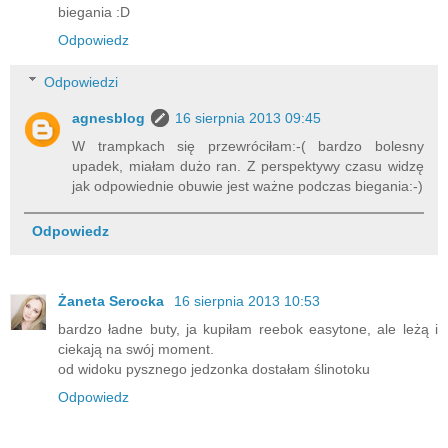
biegania :D
a
s
Odpowiedz
t
e
Odpowiedzi
&
u
agnesblog
16 sierpnia 2013 09:45
t
W trampkach się przewróciłam:-( bardzo bolesny
m
upadek, miałam dużo ran. Z perspektywy czasu widzę
_
jak odpowiednie obuwie jest ważne podczas biegania:-)
m
e
Odpowiedz
d
i
u
m
Żaneta Serocka
16 sierpnia 2013 10:53
=
bardzo ładne buty, ja kupiłam reebok easytone, ale leżą i
p
ciekają na swój moment.
a
od widoku pysznego jedzonka dostałam ślinotoku
s
t
Odpowiedz
e
&