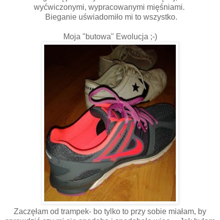
wyćwiczonymi, wypracowanymi mięśniami.
Bieganie uświadomiło mi to wszystko.
Moja "butowa" Ewolucja ;-)
Zaczęłam od trampek- bo tylko to przy sobie miałam, by