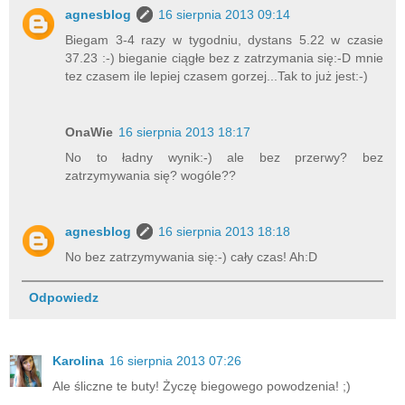
agnesblog
16 sierpnia 2013 09:14
w
i
Biegam 3-4 razy w tygodniu, dystans 5.22 w czasie
e
37.23 :-) bieganie ciągłe bez z zatrzymania się:-D mnie
/
tez czasem ile lepiej czasem gorzej...Tak to już jest:-)
d
i
e
OnaWie
16 sierpnia 2013 18:17
t
No to ładny wynik:-) ale bez przerwy? bez
y
zatrzymywania się? wogóle??
/
n
e
agnesblog
16 sierpnia 2013 18:18
w
s
No bez zatrzymywania się:-) cały czas! Ah:D
-
d
Odpowiedz
i
e
t
Karolina
16 sierpnia 2013 07:26
e
t
Ale śliczne te buty! Życzę biegowego powodzenia! ;)
y