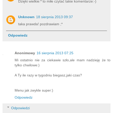
Dzięki wielkie:* to miłe czytać takie komentarze:-)
h
t
t
Unknown
18 sierpnia 2013 09:37
p
:
taka prawda! pozdrawiam ;*
/
/
Odpowiedz
w
w
w
.
Anonimowy
16 sierpnia 2013 07:25
s
Mi ostatnio nie za ciekawie szło,ale mam nadzieję że to
t
tylko chwilowe:)
y
l
A Ty ile razy w tygodniu biegasz,jaki czas?
.
p
l
Menu jak zwykle super:)
/
Odpowiedz
z
d
r
Odpowiedzi
o