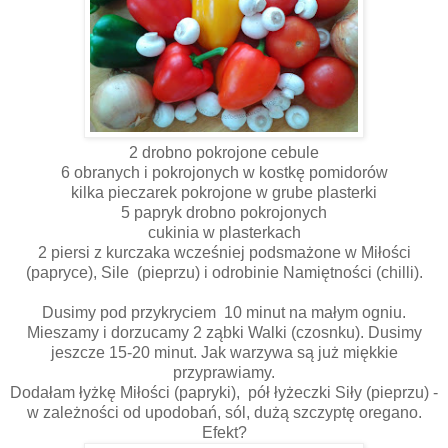
2 drobno pokrojone cebule
6 obranych i pokrojonych w kostkę pomidorów
kilka pieczarek pokrojone w grube plasterki
5 papryk drobno pokrojonych
cukinia w plasterkach
2 piersi z kurczaka wcześniej podsmażone w Miłości
(papryce), Sile (pieprzu) i odrobinie Namiętności (chilli).
Dusimy pod przykryciem 10 minut na małym ogniu.
Mieszamy i dorzucamy 2 ząbki Walki (czosnku). Dusimy
jeszcze 15-20 minut. Jak warzywa są już miękkie
przyprawiamy.
Dodałam łyżkę Miłości (papryki), pół łyżeczki Siły (pieprzu) -
w zależności od upodobań, sól, dużą szczyptę oregano.
Efekt?