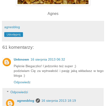
a
s
t
Agnes
m
ą
agnesblog
k
i
Udostępnij
C
z
61 komentarzy:
y
t
Unknown
16 sierpnia 2013 06:32
a
j
Pięknie Biegaczko! I jedzonko też super ;)
w
podziwiam Cię za wytrwałość i pasję jaką wkładasz w tego
i
bloga :)
ę
Odpowiedz
c
e
Odpowiedzi
j
n
agnesblog
16 sierpnia 2013 18:19
a