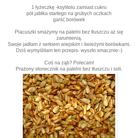
s
ł
1 łyżeczkę -ksylitolu zamiast cukru
u
pół jabłka startego na grubych oczkach
ż
garść borówek
ą
c
Placuszki smażymy na patelni bez tłuszczu aż się
j
zarumienią.
a
Swoje jadłam z serkiem wiejskim i świeżymi borówkami.
k
Dziś wymyśliłam ten przepis- wyszło smacznie:-)
o
z
Coś na ząb? Polecam!
a
Prażony słonecznik na patelni bez tłuszczu i soli.
g
ę
s
t
n
i
k
z
a
m
i