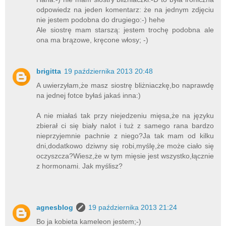
odpowiedz na jeden komentarz: że na jednym zdjęciu
nie jestem podobna do drugiego:-) hehe
Ale siostrę mam starszą: jestem trochę podobna ale
ona ma brązowe, kręcone włosy; -)
brigitta
19 października 2013 20:48
A uwierzyłam,że masz siostrę bliżniaczkę,bo naprawdę
na jednej fotce byłaś jakaś inna:)
A nie miałaś tak przy niejedzeniu mięsa,że na języku
zbierał ci się biały nalot i tuż z samego rana bardzo
nieprzyjemnie pachnie z niego?Ja tak mam od kilku
dni,dodatkowo dziwny się robi,myślę,że może ciało się
oczyszcza?Wiesz,że w tym mięsie jest wszystko,łącznie
z hormonami. Jak myślisz?
agnesblog
19 października 2013 21:24
Bo ja kobieta kameleon jestem;-)