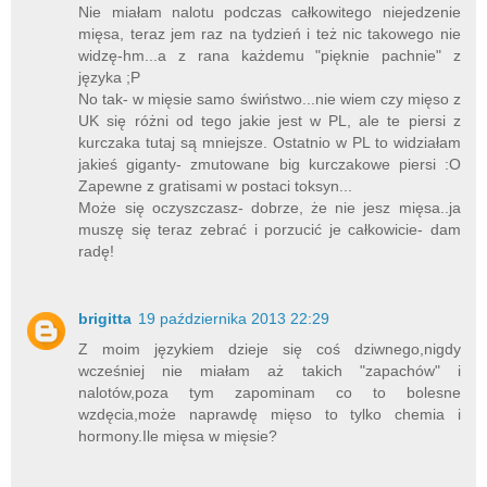
Nie miałam nalotu podczas całkowitego niejedzenie
mięsa, teraz jem raz na tydzień i też nic takowego nie
widzę-hm...a z rana każdemu "pięknie pachnie" z
języka ;P
No tak- w mięsie samo świństwo...nie wiem czy mięso z
UK się różni od tego jakie jest w PL, ale te piersi z
kurczaka tutaj są mniejsze. Ostatnio w PL to widziałam
jakieś giganty- zmutowane big kurczakowe piersi :O
Zapewne z gratisami w postaci toksyn...
Może się oczyszczasz- dobrze, że nie jesz mięsa..ja
muszę się teraz zebrać i porzucić je całkowicie- dam
radę!
brigitta
19 października 2013 22:29
Z moim językiem dzieje się coś dziwnego,nigdy
wcześniej nie miałam aż takich "zapachów" i
nalotów,poza tym zapominam co to bolesne
wzdęcia,może naprawdę mięso to tylko chemia i
hormony.Ile mięsa w mięsie?