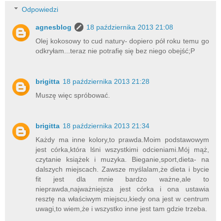
Odpowiedzi
agnesblog
18 października 2013 21:08
Olej kokosowy to cud natury- dopiero pół roku temu go
odkryłam...teraz nie potrafię się bez niego obejść;P
brigitta
18 października 2013 21:28
Muszę więc spróbować.
brigitta
18 października 2013 21:34
Każdy ma inne kolory,to prawda.Moim podstawowym
jest córka,która lśni wszystkimi odcieniami.Mój mąż,
czytanie książek i muzyka. Bieganie,sport,dieta- na
dalszych miejscach. Zawsze myślalam,że dieta i bycie
fit jest dla mnie bardzo ważne,ale to
nieprawda,najważniejsza jest córka i ona ustawia
resztę na właściwym miejscu,kiedy ona jest w centrum
uwagi,to wiem,że i wszystko inne jest tam gdzie trzeba.