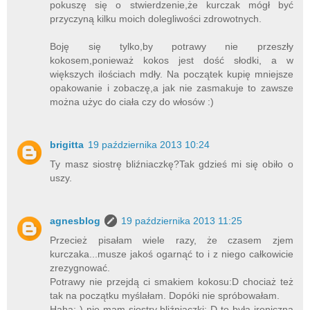
pokuszę się o stwierdzenie,że kurczak mógł być
przyczyną kilku moich dolegliwości zdrowotnych.
Boję się tylko,by potrawy nie przeszły
kokosem,ponieważ kokos jest dość słodki, a w
większych ilościach mdły. Na początek kupię mniejsze
opakowanie i zobaczę,a jak nie zasmakuje to zawsze
można użyc do ciała czy do włosów :)
brigitta
19 października 2013 10:24
Ty masz siostrę bliźniaczkę?Tak gdzieś mi się obiło o
uszy.
agnesblog
19 października 2013 11:25
Przecież pisałam wiele razy, że czasem zjem
kurczaka...musze jakoś ogarnąć to i z niego całkowicie
zrezygnować.
Potrawy nie przejdą ci smakiem kokosu:D chociaż też
tak na początku myślałam. Dopóki nie spróbowałam.
Haha:-) nie mam siostry bliźniaczki:-D to była ironiczna