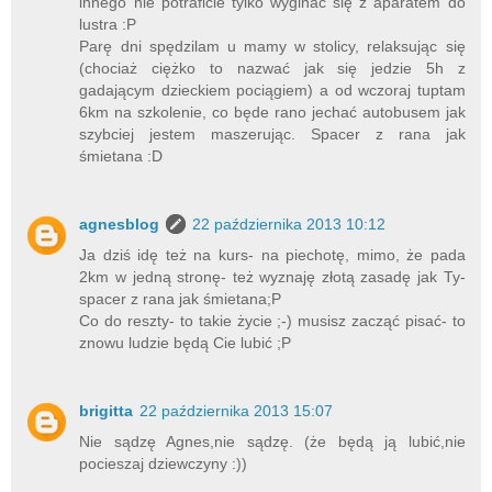
innego nie potraficie tylko wyginać się z aparatem do
lustra :P
Parę dni spędzilam u mamy w stolicy, relaksując się
(chociaż ciężko to nazwać jak się jedzie 5h z
gadającym dzieckiem pociągiem) a od wczoraj tuptam
6km na szkolenie, co będe rano jechać autobusem jak
szybciej jestem maszerując. Spacer z rana jak
śmietana :D
agnesblog
22 października 2013 10:12
Ja dziś idę też na kurs- na piechotę, mimo, że pada
2km w jedną stronę- też wyznaję złotą zasadę jak Ty-
spacer z rana jak śmietana;P
Co do reszty- to takie życie ;-) musisz zacząć pisać- to
znowu ludzie będą Cie lubić ;P
brigitta
22 października 2013 15:07
Nie sądzę Agnes,nie sądzę. (że będą ją lubić,nie
pocieszaj dziewczyny :))