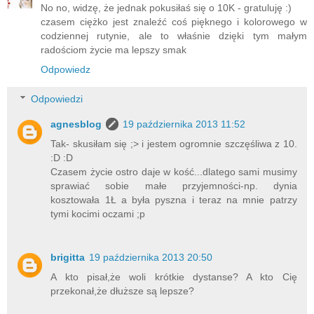
No no, widzę, że jednak pokusiłaś się o 10K - gratuluję :)
czasem ciężko jest znaleźć coś pięknego i kolorowego w
codziennej rutynie, ale to właśnie dzięki tym małym
radościom życie ma lepszy smak
Odpowiedz
Odpowiedzi
agnesblog
19 października 2013 11:52
Tak- skusiłam się ;> i jestem ogromnie szczęśliwa z 10.
:D :D
Czasem życie ostro daje w kość...dlatego sami musimy
sprawiać sobie małe przyjemności-np. dynia
kosztowała 1Ł a była pyszna i teraz na mnie patrzy
tymi kocimi oczami ;p
brigitta
19 października 2013 20:50
A kto pisał,że woli krótkie dystanse? A kto Cię
przekonał,że dłuższe są lepsze?