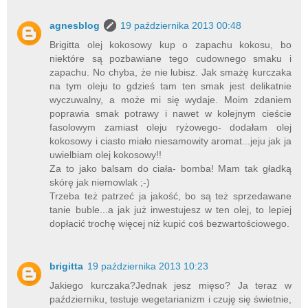
agnesblog
19 października 2013 00:48
Brigitta olej kokosowy kup o zapachu kokosu, bo
niektóre są pozbawiane tego cudownego smaku i
zapachu. No chyba, że nie lubisz. Jak smażę kurczaka
na tym oleju to gdzieś tam ten smak jest delikatnie
wyczuwalny, a może mi się wydaje. Moim zdaniem
poprawia smak potrawy i nawet w kolejnym cieście
fasolowym zamiast oleju ryżowego- dodałam olej
kokosowy i ciasto miało niesamowity aromat...jeju jak ja
uwielbiam olej kokosowy!!
Za to jako balsam do ciała- bomba! Mam tak gładką
skórę jak niemowlak ;-)
Trzeba też patrzeć ja jakość, bo są też sprzedawane
tanie buble...a jak już inwestujesz w ten olej, to lepiej
dopłacić trochę więcej niż kupić coś bezwartościowego.
brigitta
19 października 2013 10:23
Jakiego kurczaka?Jednak jesz mięso? Ja teraz w
październiku, testuje wegetarianizm i czuję się świetnie,