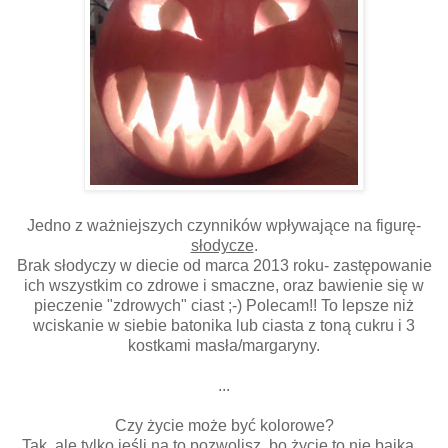
Jedno z ważniejszych czynników wpływające na figurę-
słodycze
.
Brak słodyczy w diecie od marca 2013 roku- zastępowanie
ich wszystkim co zdrowe i smaczne, oraz bawienie się w
pieczenie "zdrowych" ciast ;-) Polecam!! To lepsze niż
wciskanie w siebie batonika lub ciasta z toną cukru i 3
kostkami masła/margaryny.
...
Czy życie może być kolorowe?
Tak, ale tylko jeśli na to pozwolisz, bo życie to nie bajka...