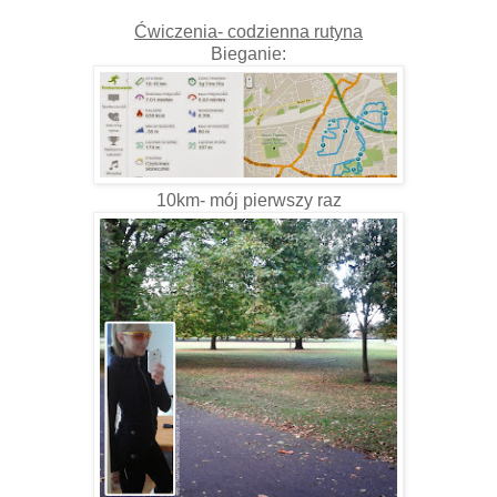
Ćwiczenia- codzienna rutyna
Bieganie:
10km- mój pierwszy raz