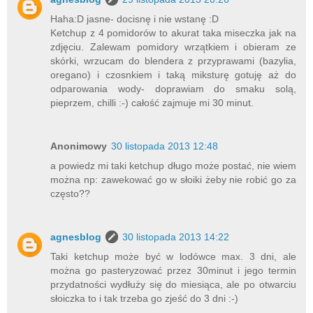
Haha:D jasne- docisnę i nie wstanę :D
Ketchup z 4 pomidorów to akurat taka miseczka jak na
zdjęciu. Zalewam pomidory wrzątkiem i obieram ze
skórki, wrzucam do blendera z przyprawami (bazylia,
oregano) i czosnkiem i taką miksturę gotuję aż do
odparowania wody- doprawiam do smaku solą,
pieprzem, chilli :-) całość zajmuje mi 30 minut.
Anonimowy
30 listopada 2013 12:48
a powiedz mi taki ketchup długo może postać, nie wiem
można np: zawekować go w słoiki żeby nie robić go za
często??
agnesblog
30 listopada 2013 14:22
Taki ketchup może być w lodówce max. 3 dni, ale
można go pasteryzować przez 30minut i jego termin
przydatności wydłuży się do miesiąca, ale po otwarciu
słoiczka to i tak trzeba go zjeść do 3 dni :-)