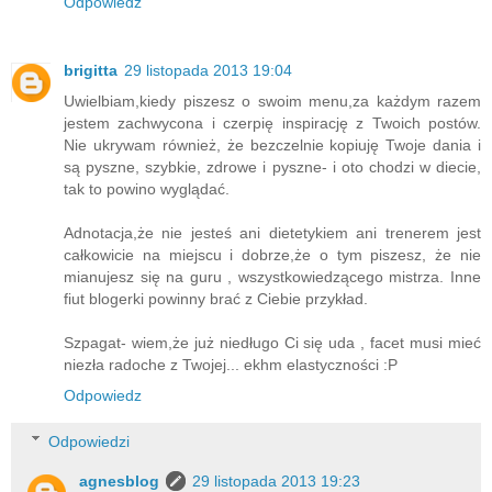
Odpowiedz
brigitta
29 listopada 2013 19:04
Uwielbiam,kiedy piszesz o swoim menu,za każdym razem
jestem zachwycona i czerpię inspirację z Twoich postów.
Nie ukrywam również, że bezczelnie kopiuję Twoje dania i
są pyszne, szybkie, zdrowe i pyszne- i oto chodzi w diecie,
tak to powino wyglądać.
Adnotacja,że nie jesteś ani dietetykiem ani trenerem jest
całkowicie na miejscu i dobrze,że o tym piszesz, że nie
mianujesz się na guru , wszystkowiedzącego mistrza. Inne
fiut blogerki powinny brać z Ciebie przykład.
Szpagat- wiem,że już niedługo Ci się uda , facet musi mieć
niezła radoche z Twojej... ekhm elastyczności :P
Odpowiedz
Odpowiedzi
agnesblog
29 listopada 2013 19:23