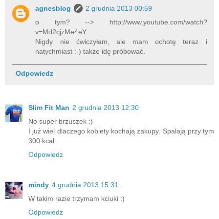
agnesblog
2 grudnia 2013 00:59
o tym? --> http://www.youtube.com/watch?
v=Md2cjzMe4eY
Nigdy nie ćwiczyłam, ale mam ochotę teraz i
natychmiast :-) także idę próbować.
Odpowiedz
Slim Fit Man
2 grudnia 2013 12:30
No super brzuszek :)
I już wiel dlaczego kobiety kochają zakupy. Spalają przy tym
300 kcal.
Odpowiedz
mindy
4 grudnia 2013 15:31
W takim razie trzymam kciuki :)
Odpowiedz