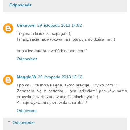
Odpowiedz
Unknown
29 listopada 2013 14:52
Trzymam kciuki za szpagat :))
I masz racje takie wyzwania motuwuja do dzialania :))
http://live-laught-love00.blogspot.com/
Odpowiedz
Maggie W
29 listopada 2013 15:13
I po co Ci ta moja księga, skoro brakuje Ci tylko 2cm? :P
Zgadzam się z setterką - tymi zdjęciami posiłków sama
prowokujesz do zadawania Ci takich pytań :)
A moje wyzwania przerwała choroba :/
Odpowiedz
Odpowiedzi