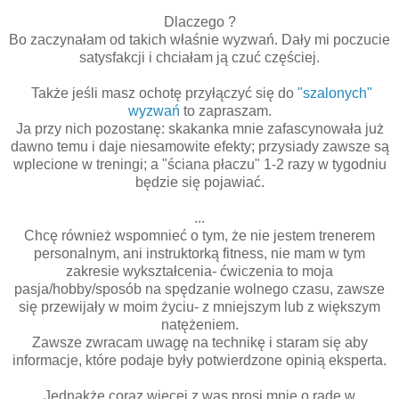
Dlaczego ?
Bo zaczynałam od takich właśnie wyzwań. Dały mi poczucie
satysfakcji i chciałam ją czuć częściej.
Także jeśli masz ochotę przyłączyć się do
"szalonych"
wyzwań
to zapraszam.
Ja przy nich pozostanę: skakanka mnie zafascynowała już
dawno temu i daje niesamowite efekty; przysiady zawsze są
wplecione w treningi; a "ściana płaczu" 1-2 razy w tygodniu
będzie się pojawiać.
...
Chcę również wspomnieć o tym, że nie jestem trenerem
personalnym, ani instruktorką fitness, nie mam w tym
zakresie wykształcenia- ćwiczenia to moja
pasja/hobby/sposób na spędzanie wolnego czasu, zawsze
się przewijały w moim życiu- z mniejszym lub z większym
natężeniem.
Zawsze zwracam uwagę na technikę i staram się aby
informacje, które podaje były potwierdzone opinią eksperta.
Jednakże coraz więcej z was prosi mnie o radę w