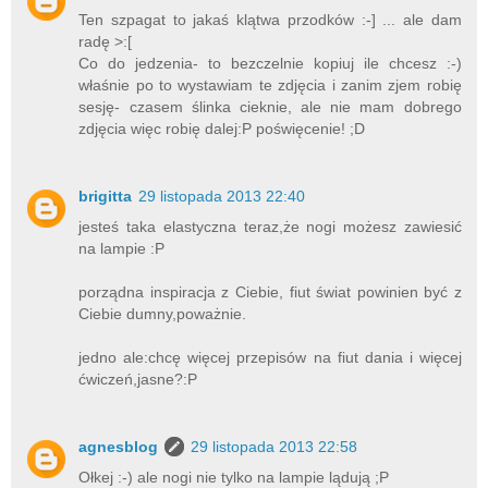
Ten szpagat to jakaś klątwa przodków :-] ... ale dam
radę >:[
Co do jedzenia- to bezczelnie kopiuj ile chcesz :-)
właśnie po to wystawiam te zdjęcia i zanim zjem robię
sesję- czasem ślinka cieknie, ale nie mam dobrego
zdjęcia więc robię dalej:P poświęcenie! ;D
brigitta
29 listopada 2013 22:40
jesteś taka elastyczna teraz,że nogi możesz zawiesić
na lampie :P
porządna inspiracja z Ciebie, fiut świat powinien być z
Ciebie dumny,poważnie.
jedno ale:chcę więcej przepisów na fiut dania i więcej
ćwiczeń,jasne?:P
agnesblog
29 listopada 2013 22:58
Ołkej :-) ale nogi nie tylko na lampie lądują ;P