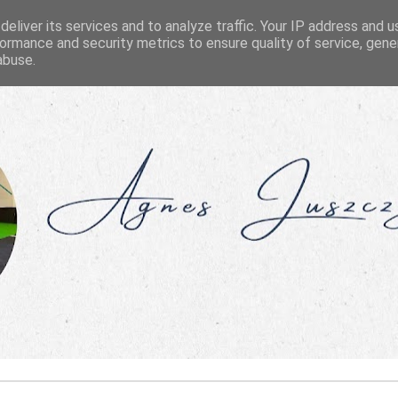
eliver its services and to analyze traffic. Your IP address and 
ormance and security metrics to ensure quality of service, gen
abuse.