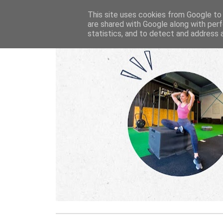
This site uses cookies from Google to d
are shared with Google along with perf
statistics, and to detect and address 