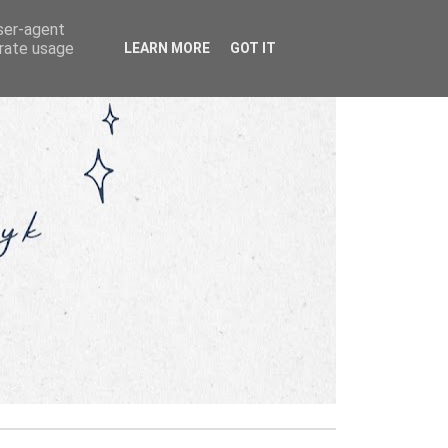
user-agent
erate usage
LEARN MORE
GOT IT