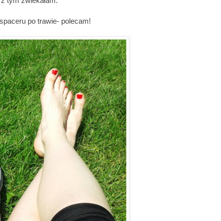
o z tym zwlekałam.
spaceru po trawie- polecam!