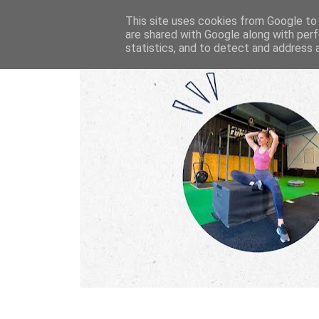
This site uses cookies from Google to d
are shared with Google along with perf
statistics, and to detect and address 