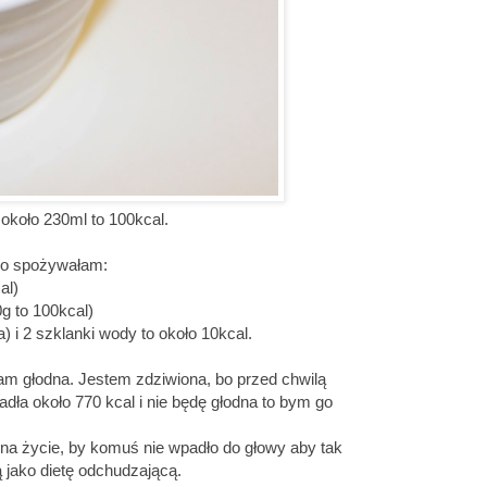
koło 230ml to 100kcal.
owo spożywałam:
al)
g to 100kcal)
 i 2 szklanki wody to około 10kcal.
łam głodna. Jestem zdziwiona, bo przed chwilą
dła około 770 kcal i nie będę głodna to bym go
 na życie, by komuś nie wpadło do głowy aby tak
 jako dietę odchudzającą.