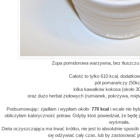
Zupa pomidorowa warzywna, bez tłuszczu o
Całość to tylko 610 kcal, dodatk
pół pomarańczy (50kc
kilka kawałków kokosa (około 30
oraz dużo herbat ziołowych (rumianek, pokrzywa, mięta)
Podsumowując: zjadłam i wypiłam około
770 kcal
i wcale nie by
obliczyłam kaloryczność potraw. Gdyby ktoś powiedział, że będę ja
wyśmiała.
Dieta oczyszczająca ma trwać krótko, nie jest to absolutnie sposób
się odżywiać cały czas, lub by zastosować ją