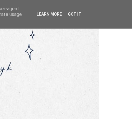
user-agent
erate usage
LEARN MORE
GOT IT