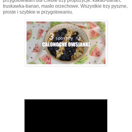
przygotowałam dla Ciebie trzy propozycje: kakao-banan,
truskawka-banan, masło orzechowe. Wszystkie trzy pyszne,
proste i szybkie w przygotowaniu.