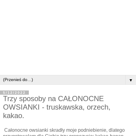
▼
5/12/2022
Trzy sposoby na CAŁONOCNE
OWSIANKI - truskawska, orzech,
kakao.
Całonocne owsianki skradły moje podniebienie, dlatego