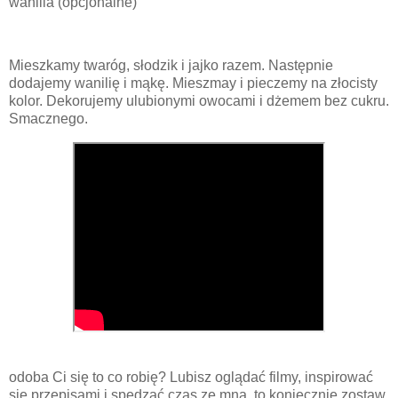
wanilia (opcjonalne)
Mieszkamy twaróg, słodzik i jajko razem. Następnie
dodajemy wanilię i mąkę. Mieszmay i pieczemy na złocisty
kolor. Dekorujemy ulubionymi owocami i dżemem bez cukru.
Smacznego.
odoba Ci się to co robię? Lubisz oglądać filmy, inspirować
się przepisami i spędzać czas ze mną, to koniecznie zostaw