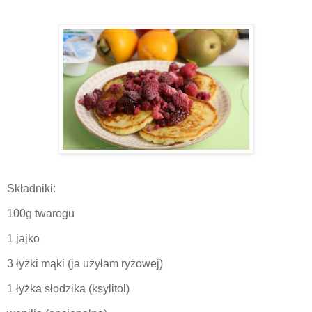
Składniki:
100g twarogu
1 jajko
3 łyżki mąki (ja użyłam ryżowej)
1 łyżka słodzika (ksylitol)