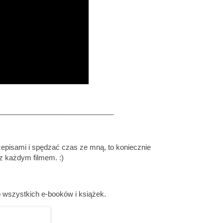
_____________________________
rzepisami i spędzać czas ze mną, to koniecznie
z każdym filmem. :)
szystkich e-booków i książek.