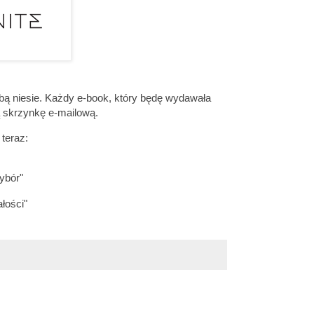
bą niesie. Każdy e-book, który będę wydawała
ą skrzynkę e-mailową.
teraz:
ybór"
łości"