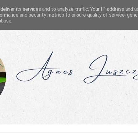
eliver its services and to analyze traffic. Your IP address and 
ormance and security metrics to ensure quality of service, gen
abuse.