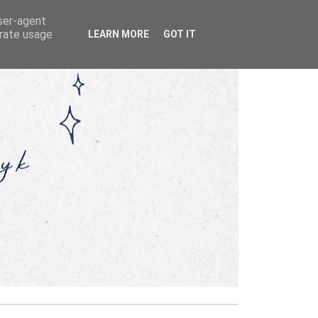
user-agent
erate usage
LEARN MORE
GOT IT