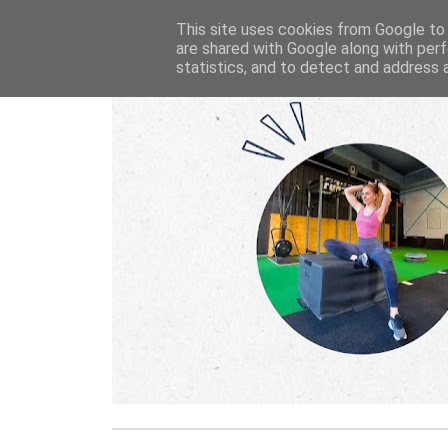
This site uses cookies from Google to d
are shared with Google along with perf
statistics, and to detect and address 