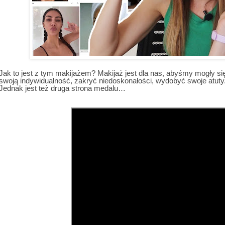
Jak to jest z tym makijażem? Makijaż jest dla nas, abyśmy mogły si
swoją indywidualność, zakryć niedoskonałości, wydobyć swoje atuty.
Jednak jest też druga strona medalu…