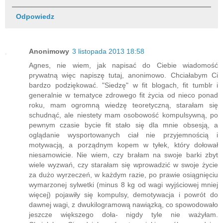
Odpowiedz
Anonimowy
3 listopada 2013 18:58
Agnes, nie wiem, jak napisać do Ciebie wiadomość
prywatną więc napiszę tutaj, anonimowo. Chciałabym Ci
bardzo podziękować. "Siedzę" w fit blogach, fit tumblr i
generalnie w tematyce zdrowego fit życia od nieco ponad
roku, mam ogromną wiedzę teoretyczną, starałam się
schudnąć, ale niestety mam osobowość kompulsywną, po
pewnym czasie bycie fit stało się dla mnie obsesją, a
oglądanie wysportowanych ciał nie przyjemnością i
motywacją, a porządnym kopem w tyłek, który dołował
niesamowicie. Nie wiem, czy brałam na swoje barki zbyt
wiele wyzwań, czy starałam się wprowadzić w swoje życie
za dużo wyrzeczeń, w każdym razie, po prawie osiągnięciu
wymarzonej sylwetki (minus 8 kg od wagi wyjściowej mniej
więcej) pojawiły się kompulsy, demotywacja i powrót do
dawnej wagi, z dwukilogramową nawiązką, co spowodowało
jeszcze większego doła- nigdy tyle nie ważyłam.