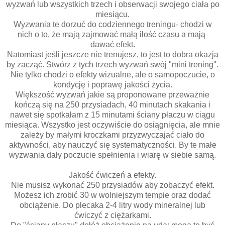
wyzwań lub wszystkich trzech i obserwacji swojego ciała po
miesiącu.
Wyzwania te dorzuć do codziennego treningu- chodzi w
nich o to, że mają zajmować małą ilość czasu a mają
dawać efekt.
Natomiast jeśli jeszcze nie trenujesz, to jest to dobra okazja
by zacząć. Stwórz z tych trzech wyzwań swój "mini trening".
Nie tylko chodzi o efekty wizualne, ale o samopoczucie, o
kondycję i poprawę jakości życia.
Większość wyzwań jakie są proponowane przeważnie
kończą się na 250 przysiadach, 40 minutach skakania i
nawet się spotkałam z 15 minutami ściany płaczu w ciągu
miesiąca. Wszystko jest oczywiście do osiągnięcia, ale mnie
zależy by małymi kroczkami przyzwyczajać ciało do
aktywności, aby nauczyć się systematyczności. By te małe
wyzwania dały poczucie spełnienia i wiarę w siebie samą.
Jakość ćwiczeń a efekty.
Nie musisz wykonać 250 przysiadów aby zobaczyć efekt.
Możesz ich zrobić 30 w wolniejszym tempie oraz dodać
obciążenie. Do plecaka 2-4 litry wody mineralnej lub
ćwiczyć z ciężarkami.