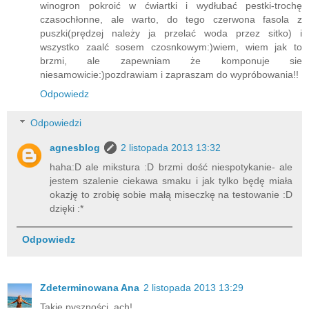
winogron pokroić w ćwiartki i wydłubać pestki-trochę
czasochłonne, ale warto, do tego czerwona fasola z
puszki(prędzej należy ja przelać woda przez sitko) i
wszystko zaalć sosem czosnkowym:)wiem, wiem jak to
brzmi, ale zapewniam że komponuje sie
niesamowicie:)pozdrawiam i zapraszam do wypróbowania!!
Odpowiedz
Odpowiedzi
agnesblog
2 listopada 2013 13:32
haha:D ale mikstura :D brzmi dość niespotykanie- ale
jestem szalenie ciekawa smaku i jak tylko będę miała
okazję to zrobię sobie małą miseczkę na testowanie :D
dzięki :*
Odpowiedz
Zdeterminowana Ana
2 listopada 2013 13:29
Takie pyszności, ach!