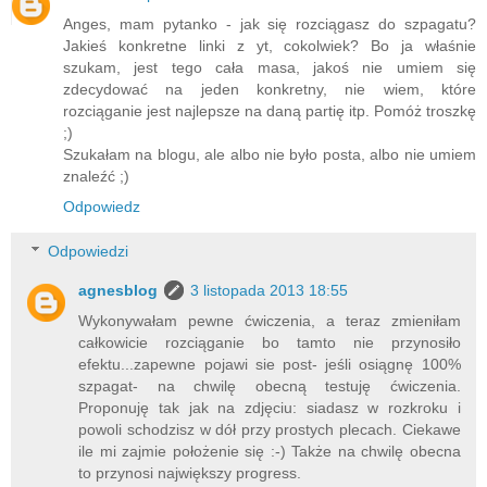
Anges, mam pytanko - jak się rozciągasz do szpagatu?
Jakieś konkretne linki z yt, cokolwiek? Bo ja właśnie
szukam, jest tego cała masa, jakoś nie umiem się
zdecydować na jeden konkretny, nie wiem, które
rozciąganie jest najlepsze na daną partię itp. Pomóż troszkę
;)
Szukałam na blogu, ale albo nie było posta, albo nie umiem
znaleźć ;)
Odpowiedz
Odpowiedzi
agnesblog
3 listopada 2013 18:55
Wykonywałam pewne ćwiczenia, a teraz zmieniłam
całkowicie rozciąganie bo tamto nie przynosiło
efektu...zapewne pojawi sie post- jeśli osiągnę 100%
szpagat- na chwilę obecną testuję ćwiczenia.
Proponuję tak jak na zdjęciu: siadasz w rozkroku i
powoli schodzisz w dół przy prostych plecach. Ciekawe
ile mi zajmie położenie się :-) Także na chwilę obecna
to przynosi największy progress.