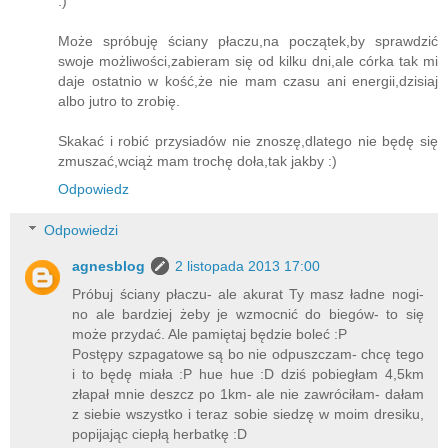
:)
Może spróbuję ściany płaczu,na początek,by sprawdzić
swoje możliwości,zabieram się od kilku dni,ale córka tak mi
daje ostatnio w kość,że nie mam czasu ani energii,dzisiaj
albo jutro to zrobię.
Skakać i robić przysiadów nie znoszę,dlatego nie będę się
zmuszać,wciąż mam trochę doła,tak jakby :)
Odpowiedz
Odpowiedzi
agnesblog
2 listopada 2013 17:00
Próbuj ściany płaczu- ale akurat Ty masz ładne nogi-
no ale bardziej żeby je wzmocnić do biegów- to się
może przydać. Ale pamiętaj będzie boleć :P
Postępy szpagatowe są bo nie odpuszczam- chcę tego
i to będę miała :P hue hue :D dziś pobiegłam 4,5km
złapał mnie deszcz po 1km- ale nie zawróciłam- dałam
z siebie wszystko i teraz sobie siedzę w moim dresiku,
popijając ciepłą herbatkę :D