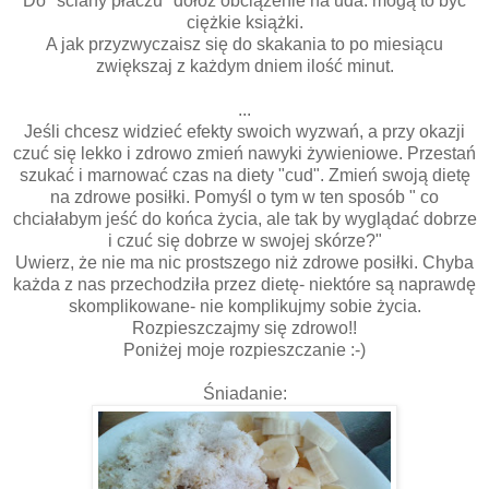
Do "ściany płaczu" dołóż obciążenie na uda: mogą to być
ciężkie książki.
A jak przyzwyczaisz się do skakania to po miesiącu
zwiększaj z każdym dniem ilość minut.
...
Jeśli chcesz widzieć efekty swoich wyzwań, a przy okazji
czuć się lekko i zdrowo zmień nawyki żywieniowe. Przestań
szukać i marnować czas na diety "cud". Zmień swoją dietę
na zdrowe posiłki. Pomyśl o tym w ten sposób " co
chciałabym jeść do końca życia, ale tak by wyglądać dobrze
i czuć się dobrze w swojej skórze?"
Uwierz, że nie ma nic prostszego niż zdrowe posiłki. Chyba
każda z nas przechodziła przez dietę- niektóre są naprawdę
skomplikowane- nie komplikujmy sobie życia.
Rozpieszczajmy się zdrowo!!
Poniżej moje rozpieszczanie :-)
Śniadanie: