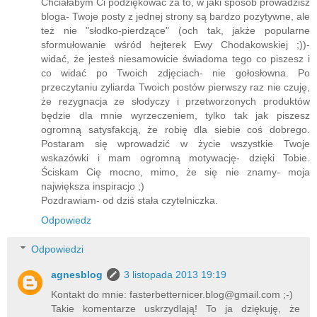
Chciałabym Ci podziękować za to, w jaki sposób prowadzisz
bloga- Twoje posty z jednej strony są bardzo pozytywne, ale
też nie "słodko-pierdzące" (och tak, jakże popularne
sformułowanie wśród hejterek Ewy Chodakowskiej ;))-
widać, że jesteś niesamowicie świadoma tego co piszesz i
co widać po Twoich zdjęciach- nie gołosłowna. Po
przeczytaniu zyliarda Twoich postów pierwszy raz nie czuję,
że rezygnacja ze słodyczy i przetworzonych produktów
będzie dla mnie wyrzeczeniem, tylko tak jak piszesz
ogromną satysfakcją, że robię dla siebie coś dobrego.
Postaram się wprowadzić w życie wszystkie Twoje
wskazówki i mam ogromną motywację- dzięki Tobie.
Ściskam Cię mocno, mimo, że się nie znamy- moja
największa inspiracjo ;)
Pozdrawiam- od dziś stała czytelniczka.
Odpowiedz
Odpowiedzi
agnesblog
3 listopada 2013 19:19
Kontakt do mnie: fasterbetternicer.blog@gmail.com ;-)
Takie komentarze uskrzydlają! To ja dziękuję, że