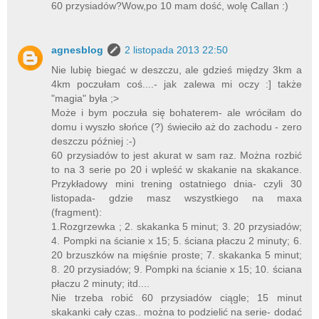
60 przysiadów?Wow,po 10 mam dość, wolę Callan :)
agnesblog
2 listopada 2013 22:50
Nie lubię biegać w deszczu, ale gdzieś między 3km a
4km poczułam coś....- jak zalewa mi oczy :] także
"magia" była ;>
Może i bym poczuła się bohaterem- ale wróciłam do
domu i wyszło słońce (?) świeciło aż do zachodu - zero
deszczu później :-)
60 przysiadów to jest akurat w sam raz. Można rozbić
to na 3 serie po 20 i wpleść w skakanie na skakance.
Przykładowy mini trening ostatniego dnia- czyli 30
listopada- gdzie masz wszystkiego na maxa
(fragment):
1.Rozgrzewka ; 2. skakanka 5 minut; 3. 20 przysiadów;
4. Pompki na ścianie x 15; 5. ściana płaczu 2 minuty; 6.
20 brzuszków na mięśnie proste; 7. skakanka 5 minut;
8. 20 przysiadów; 9. Pompki na ścianie x 15; 10. ściana
płaczu 2 minuty; itd....
Nie trzeba robić 60 przysiadów ciągle; 15 minut
skakanki cały czas.. można to podzielić na serie- dodać