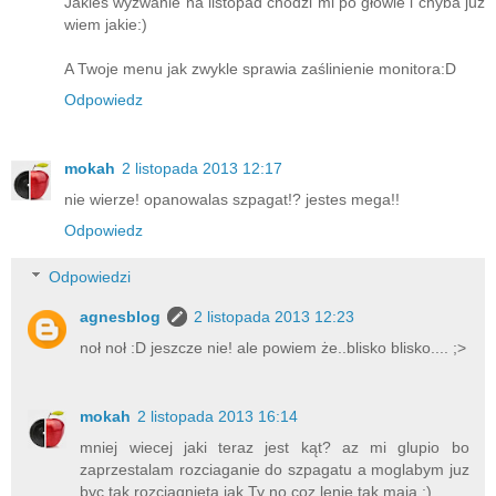
Jakieś wyzwanie na listopad chodzi mi po głowie i chyba już
wiem jakie:)
A Twoje menu jak zwykle sprawia zaślinienie monitora:D
Odpowiedz
mokah
2 listopada 2013 12:17
nie wierze! opanowalas szpagat!? jestes mega!!
Odpowiedz
Odpowiedzi
agnesblog
2 listopada 2013 12:23
noł noł :D jeszcze nie! ale powiem że..blisko blisko.... ;>
mokah
2 listopada 2013 16:14
mniej wiecej jaki teraz jest kąt? az mi glupio bo
zaprzestalam rozciaganie do szpagatu a moglabym juz
byc tak rozciągnięta jak Ty no coz lenie tak mają ;)