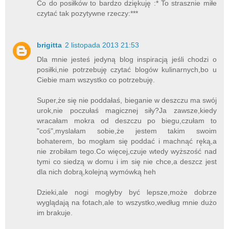
Co do posiłków to bardzo dziękuję :* To strasznie miłe
czytać tak pozytywne rzeczy:***
brigitta
2 listopada 2013 21:53
Dla mnie jesteś jedyną blog inspiracją jeśli chodzi o
posiłki,nie potrzebuję czytać blogów kulinarnych,bo u
Ciebie mam wszystko co potrzebuję.
Super,że się nie poddałaś, bieganie w deszczu ma swój
urok,nie poczułaś magicznej siły?Ja zawsze,kiedy
wracałam mokra od deszczu po biegu,czułam to
"coś",myslałam sobie,że jestem takim swoim
bohaterem, bo mogłam się poddać i machnąć ręką,a
nie zrobiłam tego.Co więcej,czuje wtedy wyższość nad
tymi co siedzą w domu i im się nie chce,a deszcz jest
dla nich dobrą,kolejną wymówką heh
Dzieki,ale nogi mogłyby być lepsze,może dobrze
wyglądają na fotach,ale to wszystko,według mnie dużo
im brakuje.