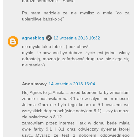
bardzo serdecznie....Aniela
Ps...mam nadzieje ze nie myslisz o mnie "co za
upierdliwe babsko ;-)"
agnesblog
12 września 2013 10:32
nie myślę tak o tobie :-) bez obaw!!
myślę, że powinno być dobrze- życie jest jedno- włosy
odrastają, można je zafarbować drugi raz..nic złego się
nie stanie:-)
Anonimowy
14 września 2013 16:04
Hej Agnes to ja Aniela....przed kupnem farby zmienilam
zdanie i postawilam na 8.1 ale w calym moim miescie
Jelenia Gora nie bylo tego koloru a 9.1 owszem we
wszystkich dorgeriach(wiec nabylam 9.1)....czy to moze
zle swiadczyc o 8.1?
zamowilam przez internet i tak w domu bede miala
dwie farby 9.1 i 8.1 oraz odwieczny dylemat ktorej
uzyc....Myslisz ze test z doborem odpowiedniego