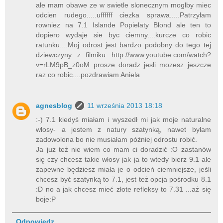
ale mam obawe ze w swietle slonecznym moglby miec
odcien rudego.....uffffff ciezka sprawa.....Patrzylam
rowniez na 7.1 Islande Popielaty Blond ale ten to
dopiero wydaje sie byc ciemny....kurcze co robic
ratunku....Moj odrost jest bardzo podobny do tego tej
dziewczyny z filmiku...http://www.youtube.com/watch?
v=rLM9pB_z0oM prosze doradz jesli mozesz jeszcze
raz co robic....pozdrawiam Aniela
agnesblog
11 września 2013 18:18
:-) 7.1 kiedyś miałam i wyszedł mi jak moje naturalne
włosy- a jestem z natury szatynką, nawet byłam
zadowolona bo nie musiałam później odrostu robić.
Ja już też nie wiem co mam ci doradzić :O zastanów
się czy chcesz takie włosy jak ja to wtedy bierz 9.1 ale
zapewne będziesz miała je o odcień ciemniejsze, jeśli
chcesz być szatynką to 7.1, jest też opcja pośrodku 8.1
:D no a jak chcesz mieć złote refleksy to 7.31 ...aż się
boje:P
Odpowiedz