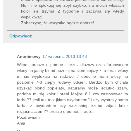
No i nie spłukują się zbyt szybko, na moich włosach
kolor sie trzyma 2 tygodnie i zaczyna się wtedy
wypłukiwać.
Zobaczysz, że wszystko będzie dobrze!
Odpowiedz
Anonimowy
17 września 2013 13:48
Witam, prosze o pomoc... przez dluzszy czas farbowalam
wlosy na jasny blond pozniej na ciemniejszy 7, a teraz wlosy
mi sie wyplukuja na rudawo :/ obecnie mam wlosy na
poziomie 7-8 cieply rudawy odcien. Bardzo bym chciala
uzyskac blond popielaty, naturalny może leciutko szary,
podoba mi się kolor Loreal Majirel 8.1 czy zastosowac ta
farbe?? jesli tak to z jkiam oxydantem? i czy wystrczy sama
farba z oxydantem czy wczesniej trzeba zdjac kolor
rozjasniaczem?? prosze o pomoc i rade...
Pozdrawiam
Ania