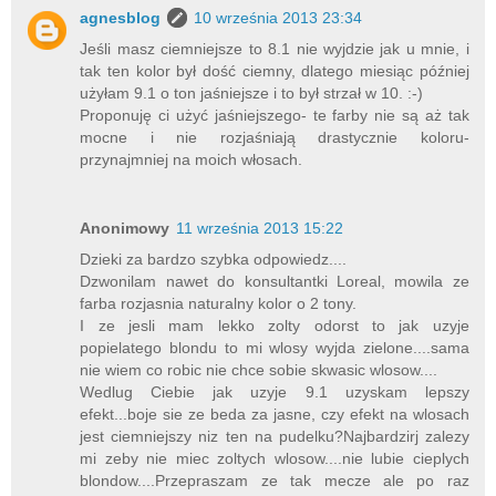
agnesblog
10 września 2013 23:34
Jeśli masz ciemniejsze to 8.1 nie wyjdzie jak u mnie, i
tak ten kolor był dość ciemny, dlatego miesiąc później
użyłam 9.1 o ton jaśniejsze i to był strzał w 10. :-)
Proponuję ci użyć jaśniejszego- te farby nie są aż tak
mocne i nie rozjaśniają drastycznie koloru-
przynajmniej na moich włosach.
Anonimowy
11 września 2013 15:22
Dzieki za bardzo szybka odpowiedz....
Dzwonilam nawet do konsultantki Loreal, mowila ze
farba rozjasnia naturalny kolor o 2 tony.
I ze jesli mam lekko zolty odorst to jak uzyje
popielatego blondu to mi wlosy wyjda zielone....sama
nie wiem co robic nie chce sobie skwasic wlosow....
Wedlug Ciebie jak uzyje 9.1 uzyskam lepszy
efekt...boje sie ze beda za jasne, czy efekt na wlosach
jest ciemniejszy niz ten na pudelku?Najbardzirj zalezy
mi zeby nie miec zoltych wlosow....nie lubie cieplych
blondow....Przepraszam ze tak mecze ale po raz