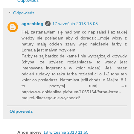
Odpowiedz
Odpowiedzi
agnesblog
17 września 2013 15:05
Hej, zastanawiam się nad tym co napisałaś i aż takiej
wiedzy nie posiadam aby ci doradzić...moje włosy z
natury mają odcień szary więc nałożenie farby z
Loreala jest małym ryzykiem.
Farby te są bardzo delikatne i nie wyrządzą ci krzywdy
(chyba, że użyjesz rozjaśniacza- to wtedy jest
intensywna ingerencja w kolor włosa). Jeśli masz
odcień rudawy, to taka farba rozjaśni ci o 1-2 tony ten
kolor co posiadasz. Natomiast jeśli chodzi o Majirel 8.1
to poczytaj tutaj -->
http://www.goldenline.pl/forum/1065164/farba-loreal-
majirel-dlaczego-nie-wychodzi/
Odpowiedz
Anonimowy
19 września 2013 11:55