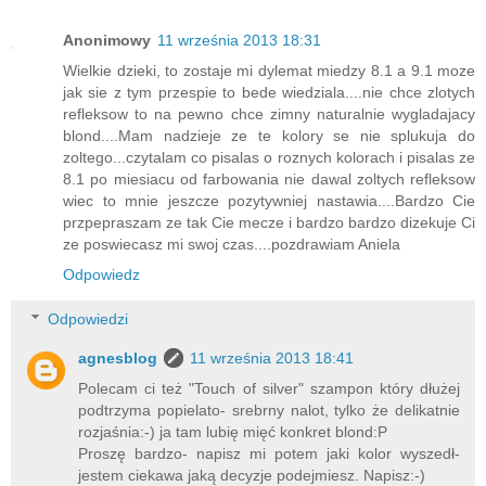
Anonimowy
11 września 2013 18:31
Wielkie dzieki, to zostaje mi dylemat miedzy 8.1 a 9.1 moze
jak sie z tym przespie to bede wiedziala....nie chce zlotych
refleksow to na pewno chce zimny naturalnie wygladajacy
blond....Mam nadzieje ze te kolory se nie splukuja do
zoltego...czytalam co pisalas o roznych kolorach i pisalas ze
8.1 po miesiacu od farbowania nie dawal zoltych refleksow
wiec to mnie jeszcze pozytywniej nastawia....Bardzo Cie
przpepraszam ze tak Cie mecze i bardzo bardzo dizekuje Ci
ze poswiecasz mi swoj czas....pozdrawiam Aniela
Odpowiedz
Odpowiedzi
agnesblog
11 września 2013 18:41
Polecam ci też "Touch of silver" szampon który dłużej
podtrzyma popielato- srebrny nalot, tylko że delikatnie
rozjaśnia:-) ja tam lubię mięć konkret blond:P
Proszę bardzo- napisz mi potem jaki kolor wyszedł-
jestem ciekawa jaką decyzje podejmiesz. Napisz:-)