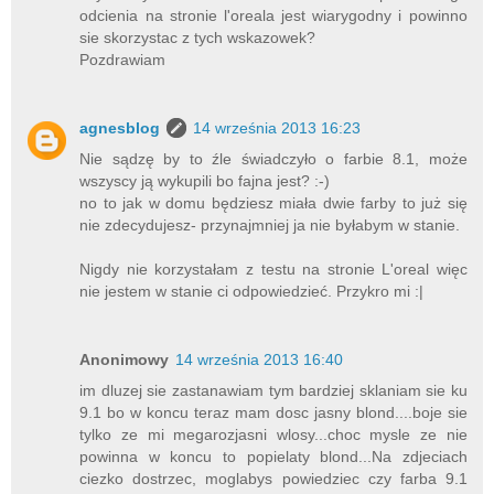
odcienia na stronie l'oreala jest wiarygodny i powinno
sie skorzystac z tych wskazowek?
Pozdrawiam
agnesblog
14 września 2013 16:23
Nie sądzę by to źle świadczyło o farbie 8.1, może
wszyscy ją wykupili bo fajna jest? :-)
no to jak w domu będziesz miała dwie farby to już się
nie zdecydujesz- przynajmniej ja nie byłabym w stanie.
Nigdy nie korzystałam z testu na stronie L'oreal więc
nie jestem w stanie ci odpowiedzieć. Przykro mi :|
Anonimowy
14 września 2013 16:40
im dluzej sie zastanawiam tym bardziej sklaniam sie ku
9.1 bo w koncu teraz mam dosc jasny blond....boje sie
tylko ze mi megarozjasni wlosy...choc mysle ze nie
powinna w koncu to popielaty blond...Na zdjeciach
ciezko dostrzec, moglabys powiedziec czy farba 9.1