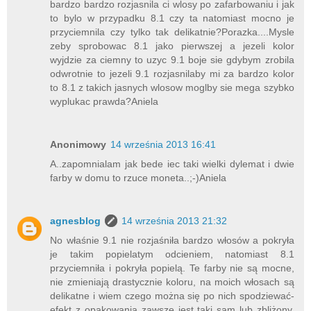
bardzo bardzo rozjasnila ci wlosy po zafarbowaniu i jak
to bylo w przypadku 8.1 czy ta natomiast mocno je
przyciemnila czy tylko tak delikatnie?Porazka....Mysle
zeby sprobowac 8.1 jako pierwszej a jezeli kolor
wyjdzie za ciemny to uzyc 9.1 boje sie gdybym zrobila
odwrotnie to jezeli 9.1 rozjasnilaby mi za bardzo kolor
to 8.1 z takich jasnych wlosow moglby sie mega szybko
wyplukac prawda?Aniela
Anonimowy
14 września 2013 16:41
A..zapomnialam jak bede iec taki wielki dylemat i dwie
farby w domu to rzuce moneta..;-)Aniela
agnesblog
14 września 2013 21:32
No właśnie 9.1 nie rozjaśniła bardzo włosów a pokryła
je takim popielatym odcieniem, natomiast 8.1
przyciemniła i pokryła popielą. Te farby nie są mocne,
nie zmieniają drastycznie koloru, na moich włosach są
delikatne i wiem czego można się po nich spodziewać-
efekt z opakowania zawsze jest taki sam lub zbliżony.