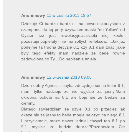
Anonimowy
11 września 2013 19:57
Dziekuje Ci bardzo bardzo.....na pewno skorzystam z
szamponu do tej pory uzywalam maski "no Yellow" od
Oyster tez jest rewelacyjna...dzieki niej koolor
pozostaje popielaty i nie ma zoltych refleksow.....Jak juz
podejme ta trudna decyzje 8.1 czy 9.1 dam znac jakie
byly tego efekty mam nadzieje ze bede rownie
zadowolona co Ty....Do napisania Aniela
Anonimowy
12 września 2013 09:06
Dzien dobry Agnes.....chyba zdecyduje sie na kolor 9.1,
mam tylko nadzieje ze nie wyjdzie za jasny.Mam
okropna ochote na 8.1 ale boje sie ze bedzie za
ciemny.
Dlatego stwierdzilam ze uzyje 9.1 bo przeciez jak
okaze sie za jasny to bede mogla nalozyc na niego 8.1
i przyciemnic, moze nawet ladniej chwyci ten 8.1 po
9.1....myslisz ze bedzie dobrze?Pozdrawiam Cie