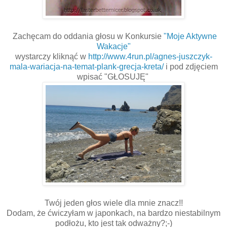
Zachęcam do oddania głosu w Konkursie
"Moje Aktywne
Wakacje"
wystarczy kliknąć w
http://www.4run.pl/agnes-juszczyk-
mala-wariacja-na-temat-plank-grecja-kreta/
i pod zdjęciem
wpisać "GŁOSUJĘ"
Twój jeden głos wiele dla mnie znacz!!
Dodam, że ćwiczyłam w japonkach, na bardzo niestabilnym
podłożu, kto jest tak odważny?;-)