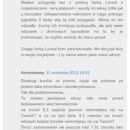
Miałam przygodę tez z pewną farbą Loreal z
rozjaśniaczem- very platinum i wyszły mi włosy żółte jak
u kurczaka- zdesperowana nałożyłam w ciągu jednego
tygodnia 3 farby aby tą żółć przygasić. Włosy mi nie
odpadły- trochę ich kondycja podupadła, ale jest wiele
odżywek i domowych sposobów na to by je
podratować, że szybko wróciły do stanu przed.
Znając farby Loreal bym zaryzykowała. Ale decyzja leży
w twojej inicjatywie :-) ty sama wiesz jakie masz włosy!
Anonimowy
11 września 2013 16:51
Dziekuje bardzo za pomoc, czuje sie zalosnie ze
jestem taka tchorzliwa i niezdecydowana.....
Tak dla podsumowania...
Ty mialas jasniejsze wlosy ode mnie przed
farbowaniem wiec teoretycznie
na moich 8.1 wyjdzie jeszcze ciemniejszy niz na
Twoich? a co za tym idzie 9.1 rowniez na moich
wlosach bedzie troszke ciemniejszy niz na Twoich?
Teraz zastanawiam sie jeszcze nad 7.31 zlocisty bez