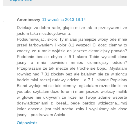
Anonimowy
11 września 2013 18:14
Dziekuje za dobra rade, glupio mi ze tak to przezywam i ze
jestem taka niezdecydowana.
Podsumuwujac, skoro Ty mialas jasniejsze wlosy ode mnie
przed farbowaniem i kolor 8.1 wyszedl Ci dosc ciemny to
znaczy, ze u mnie wyjdzie on jeszcze ciemniejszy prawda?
Podobnie bedzie chyba z 9.1 skoro Tobie wyszedl dosc
jasny u mnie powinien mmiec ciemniejszy odcien?
Przepraszam ze tak mecze ale troche sie boje....Myslalam
rowniez nad 7.31 zlocisty bez ale balabym sie ze w sloncu
bedzie mial raczej rudawy odcien....a 7.1 Islande Popielaty
Blond wydaje mi sie taki ciemny...ogladalam rozne filmiki na
youtube czytalam duzo forum i mam jeszcze wiekszy metlik
w glowie nie ukrywam ze licze na Twoje zdanie wsparte
doswiadczeniami z loreal....bede bardzo wdzieczna...moj
kolor obecnie jest taki troche zolty i wyplukany ale dosc
jasny....pozdrawiam Aniela
Odpowiedz