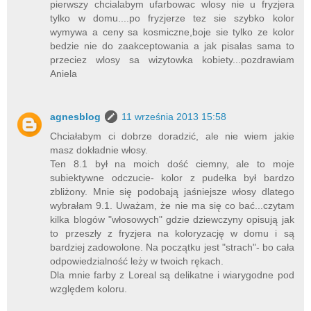
pierwszy chcialabym ufarbowac wlosy nie u fryzjera
tylko w domu....po fryzjerze tez sie szybko kolor
wymywa a ceny sa kosmiczne,boje sie tylko ze kolor
bedzie nie do zaakceptowania a jak pisalas sama to
przeciez wlosy sa wizytowka kobiety...pozdrawiam
Aniela
agnesblog
11 września 2013 15:58
Chciałabym ci dobrze doradzić, ale nie wiem jakie
masz dokładnie włosy.
Ten 8.1 był na moich dość ciemny, ale to moje
subiektywne odczucie- kolor z pudełka był bardzo
zbliżony. Mnie się podobają jaśniejsze włosy dlatego
wybrałam 9.1. Uważam, że nie ma się co bać...czytam
kilka blogów "włosowych" gdzie dziewczyny opisują jak
to przeszły z fryzjera na koloryzację w domu i są
bardziej zadowolone. Na początku jest "strach"- bo cała
odpowiedzialność leży w twoich rękach.
Dla mnie farby z Loreal są delikatne i wiarygodne pod
względem koloru.