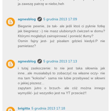
ja zawszę patrzę w niebo,heh
agnesblog
5 grudnia 2013 17:09
Bieganie pewnie, że tak- ale jeśli ktoś ci pyknie fotkę
jak biegniesz :-) nie masz ulubionych ćwiczeń w domu?
Którymi mogłabyś zainspirować i ponieść tłumy?
Osmin fajny jest- już pisałam gdzieś kiedyś:P nie
pamietasz?
agnesblog
5 grudnia 2013 17:13
i tutaj zaskoczenie: to nie jest taka siłownia jak
inne...ale musiałabyś to zobaczyć na własne oczy- nie
ma tam "koksów"- sama nie lubie przebywać w siłowni
o jakiej piszesz...
zapytam jutro o brzuch- ale cóż można innego
wymyślić- już wszystko jest na YT przecież!!
brigitta
5 grudnia 2013 17:18