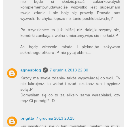
nie będę ci słodzić,pisać cukierkowatych
komplementów,udawać,że wszystko jest super,mam
swoje zdanie i nie boję się prawdy. Prawda nas
wyzwoli. To chyba lepsze niż tanie pochlebstwa,hę?
Po trzydziestce to już bliżej niż dalej,kurczymy się,
komórki zanikają,z wolna umieramy,więc się nie łudź:P
Ja będę wiecznie młoda i piękna,bo zażywam
sekretnego eliksiru :P. nie pytaj ekhm....
agnesblog
7 grudnia 2013 22:30
Każdy ma swoje zdanie- także wypowiadaj do woli. Ty
nie lukrujesz- to widać i czuć...szukasz ran i sypiesz
solą ;P
Domyślam się co to za eliksir- sama wyrabiałaś, czy
mąż Ci pomógł? :D
brigitta
7 grudnia 2013 23:25
Fuj świntuchu, nie o tym myślałam, miałam na myśli