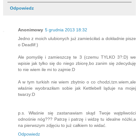
Odpowiedz
Anonimowy
5 grudnia 2013 18:32
Jedno z moich ulubionych już zamieściłaś a dokładnie pisze
o Deadlif:)
Ale pomyślę i zamieszczę te 3 (czemu TYLKO 3?:D) we
wpisie jak tylko się do niego zbiorę,bo zanim się zdecyduję
to nie wiem ile mi to zajmie:D
A w tym turkish nie wiem zbytnio o co chodzi,tzn.wiem,ale
właśnie wyobraziłam sobie jak Kettlebell ląduje na mojej
twarzy:D
p.s. Właśnie się zastanawiam skąd Twoje wątpliwości
odnośnie nóg??? Patrzę i patrzę i widzę tu idealne nóżki,a
na pierwszym zdjęciu to już całkiem to widać.
Odpowiedz