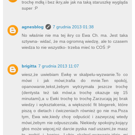
trochę mdłą i bez ikry,ale jak na taką staruszkę wygląda
super :P
agnesblog
7 grudnia 2013 01:38
No właśnie nie ma tej ikry co Ewa Ch. ma. Jest taka
sztywna- widać, że ma ogromną wiedzę, ale to czasem
wiedza to nie wszystko- trzeba mieć to COŚ :P
brigitta
7 grudnia 2013 11:07
wiesz,że uwiebiam Ewkę w skalpelu-wyzwanie.To co
mówi i jak mówi,trafia do mnie.Ten spokój,
opanowanie,tekst,żebym wytrzymała jeszcze trochę
(dentysta też tak mówi,a trochę okazuje się 15
minutami),a u Ewki trochę to trochę.Zarzucają jej brak
wiedzy i wykształcenia, a większość fit blogerek, które
piszą o dietach i ćwiczeniach również go nie ma.Poza
tym, Ewa wie,kiedy chcę odpuścić i zazwyczaj wtedy
mówi,żebym nie odpuszczała. Niekiedy spokojny,kojący
głos może więcej,niż darcie pyska nad uszami,że masz
to zrobić i koniec. Lubie skalpel-wyzwanie,idzie mi