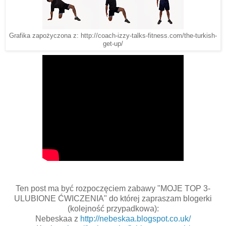
Grafika zapożyczona z: http://coach-izzy-talks-fitness.com/the-turkish-
get-up/
Ten post ma być rozpoczęciem zabawy "MOJE TOP 3-
ULUBIONE ĆWICZENIA" do której zapraszam blogerki
(kolejność przypadkowa):
Nebeskaa z
http://nebeskaa.blo
gspot.co.uk/