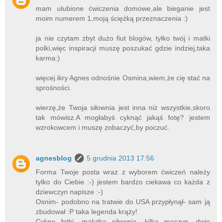
mam ulubione ćwiczenia domowe,ale bieganie jest
moim numerem 1,moją ściężką przeznaczenia :)
ja nie czytam zbyt dużo fiut blogów, tylko twój i matki
polki,więc inspiracji muszę poszukać gdzie indziej,taka
karma:)
więcej ikry Agnes odnośnie Osmina,wiem,że cię stać na
sprośności.
wierzę,że Twoja siłownia jest inna niż wszystkie,skoro
tak mówisz.A mogłabyś cyknąć jakąś fotę? jestem
wzrokowcem i muszę zobaczyć,by poczuć.
agnesblog
5 grudnia 2013 17:56
Forma Twoje posta wraz z wyborem ćwiczeń należy
tylko do Ciebie :-) jestem bardzo ciekawa co każda z
dziewczyn napisze :-)
Osnim- podobno na tratwie do USA przypłynął- sam ją
zbudował :P taka legenda krąży!
Cykne fotki- malutka siłownia- kilka maszyn, dwie