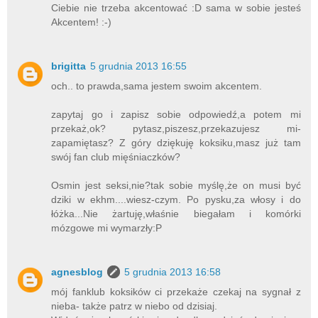
Ciebie nie trzeba akcentować :D sama w sobie jesteś
Akcentem! :-)
brigitta
5 grudnia 2013 16:55
och.. to prawda,sama jestem swoim akcentem.
zapytaj go i zapisz sobie odpowiedź,a potem mi
przekaż,ok? pytasz,piszesz,przekazujesz mi-
zapamiętasz? Z góry dziękuję koksiku,masz już tam
swój fan club mięśniaczków?
Osmin jest seksi,nie?tak sobie myślę,że on musi być
dziki w ekhm....wiesz-czym. Po pysku,za włosy i do
łóżka...Nie żartuję,właśnie biegałam i komórki
mózgowe mi wymarzły:P
agnesblog
5 grudnia 2013 16:58
mój fanklub koksików ci przekaże czekaj na sygnał z
nieba- także patrz w niebo od dzisiaj.