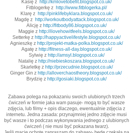
Kasię z
http://kmlovetobefit.blogspot.co.uk/
Fitblogerkę z
http://www.fitblogerka.pl/
Klarę z
http://pinklifebyklara.blogspot.co.uk/
Magdę z
http://workoutbodyattack.blogspot.co.uk/
Alicję z
http://fitbody86.blogspot.co.uk/
Maggie z
http://ilovehowitfeels.blogspot.co.uk/
Setterkę z
http://happyactivelifestyle.blogspot.co.uk/
Agnieszkę z
http://projekt-matka-polka.blogspot.co.uk/
Agatę z
http://fitness-all-day.blogspot.co.uk/
Sylwię z
http://amsyl.blogspot.co.uk/
Natalię z
http://niebieskoszara.blogspot.co.uk/
Skarletkę z
http://przecudnie.blogspot.co.uk/
Ginger Gin z
http://alloverchaostheory.blogspot.co.uk/
Brydzię z
http://gosiaki.blogspot.co.uk/
Zabawa polega na pokazaniu swoich ulubionych trzech
ćwiczeń w formie jaka wam pasuje- mogą to być wasze
zdjęcia, lub filmy + opis dlaczego, ewentualnie zdjęcia z
internetu. Jedna zasada: przynajmniej jedno zdjęcie musi
być wasze i to podczas wykonywania jednego z ulubionych
ćwiczeń ( nie musi być pokazana twarz).
Jeśli macie ochotę zapraszam do zabawy- będę czekała na