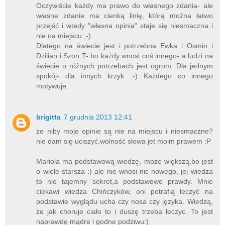
Oczywiście każdy ma prawo do własnego zdania- ale
własne zdanie ma cienką linię, którą można łatwo
przejść i wtedy "własna opinia" staje się niesmaczna i
nie na miejscu ;-)
Dlatego na świecie jest i potrzebna Ewka i Osmin i
Dzilian i Szon T- bo każdy wnosi coś innego- a ludzi na
świecie o różnych potrzebach jest ogrom. Dla jednym
spokój- dla innych krzyk :-) Każdego co innego
motywuje.
brigitta
7 grudnia 2013 12:41
że niby moje opinie są nie na miejscu i niesmaczne?
nie dam się uciszyć,wolność słowa jet moim prawem :P
Mariola ma podstawową wiedzę, może większą,bo jest
o wiele starsza :) ale nie wnosi nic nowego, jej wiedza
to nie tajemny sekret,a podstawowe prawdy. Mnie
ciekawi wiedza Chińczyków, oni potrafią leczyć na
podstawie wyglądu ucha czy nosa czy języka. Wiedzą,
że jak choruje ciało to i duszę trzeba leczyc. To jest
naprawdę mądre i godne podziwu:)