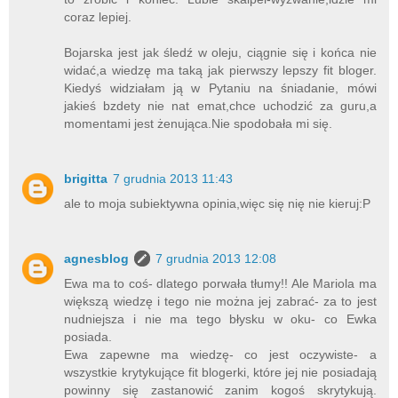
coraz lepiej.
Bojarska jest jak śledź w oleju, ciągnie się i końca nie
widać,a wiedzę ma taką jak pierwszy lepszy fit bloger.
Kiedyś widziałam ją w Pytaniu na śniadanie, mówi
jakieś bzdety nie nat emat,chce uchodzić za guru,a
momentami jest żenująca.Nie spodobała mi się.
brigitta
7 grudnia 2013 11:43
ale to moja subiektywna opinia,więc się nię nie kieruj:P
agnesblog
7 grudnia 2013 12:08
Ewa ma to coś- dlatego porwała tłumy!! Ale Mariola ma
większą wiedzę i tego nie można jej zabrać- za to jest
nudniejsza i nie ma tego błysku w oku- co Ewka
posiada.
Ewa zapewne ma wiedzę- co jest oczywiste- a
wszystkie krytykujące fit blogerki, które jej nie posiadają
powinny się zastanowić zanim kogoś skrytykują.