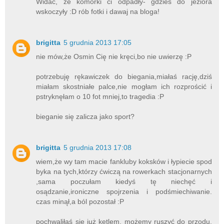
Widać, że komórki ci odpadły- gdzieś do jeziora
wskoczyły :D rób fotki i dawaj na bloga!
brigitta
5 grudnia 2013 17:05
nie mów,że Osmin Cię nie kręci,bo nie uwierzę :P
potrzebuję rękawiczek do biegania,miałaś rację,dziś
miałam skostniałe palce,nie mogłam ich rozprościć i
pstryknęłam o 10 fot mniej,to tragedia :P
bieganie się zalicza jako sport?
brigitta
5 grudnia 2013 17:08
wiem,że wy tam macie fankluby koksków i łypiecie spod
byka na tych,którzy ćwiczą na rowerkach stacjonarnych
,sama poczułam kiedyś tę niechęć i
osądzanie,ironiczne spojrzenia i podśmiechiwanie.
czas minął,a ból pozostał :P
pochwaliłaś się już ketlem, możemy ruszyć do przodu.