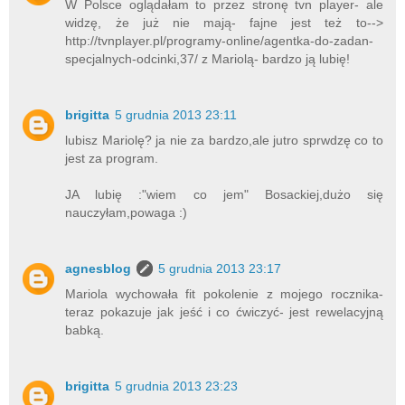
W Polsce oglądałam to przez stronę tvn player- ale
widzę, że już nie mają- fajne jest też to-->
http://tvnplayer.pl/programy-online/agentka-do-zadan-
specjalnych-odcinki,37/ z Mariolą- bardzo ją lubię!
brigitta
5 grudnia 2013 23:11
lubisz Mariolę? ja nie za bardzo,ale jutro sprwdzę co to
jest za program.
JA lubię :"wiem co jem" Bosackiej,dużo się
nauczyłam,powaga :)
agnesblog
5 grudnia 2013 23:17
Mariola wychowała fit pokolenie z mojego rocznika-
teraz pokazuje jak jeść i co ćwiczyć- jest rewelacyjną
babką.
brigitta
5 grudnia 2013 23:23