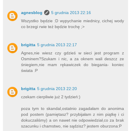
agnesblog
5 grudnia 2013 22:16
Wszystko będzie :D wypychanie miednicy, cichej wody
co brzegi rwie też będzie trochę ;>
brigitta
5 grudnia 2013 22:17
Agnes,nie wiesz czy gdzieś w sieci jest program z
Osminem?Szukam i nic, a za oknem wali deszcz ze
śniegiem,nie mam rękawiczek do biegania- koniec
świata :P
brigitta
5 grudnia 2013 22:20
czekam cierpliwie już 2 tydzień:)
poza tym to skandal,ostatnio zagadałam do anonima
pod postem (pamiętasz? przybijałam z nim piątkę i ci
dokuczaliśmy) a on nawet nie odpowiedział,co za brak
szacunku i chamstwo, nie sądzisz? jestem oburzona:P