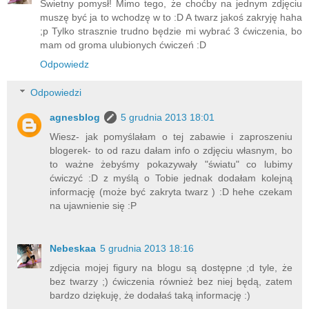
Świetny pomysł! Mimo tego, że choćby na jednym zdjęciu
muszę być ja to wchodzę w to :D A twarz jakoś zakryję haha
;p Tylko strasznie trudno będzie mi wybrać 3 ćwiczenia, bo
mam od groma ulubionych ćwiczeń :D
Odpowiedz
Odpowiedzi
agnesblog
5 grudnia 2013 18:01
Wiesz- jak pomyślałam o tej zabawie i zaproszeniu
blogerek- to od razu dałam info o zdjęciu własnym, bo
to ważne żebyśmy pokazywały "światu" co lubimy
ćwiczyć :D z myślą o Tobie jednak dodałam kolejną
informację (może być zakryta twarz ) :D hehe czekam
na ujawnienie się :P
Nebeskaa
5 grudnia 2013 18:16
zdjęcia mojej figury na blogu są dostępne ;d tyle, że
bez twarzy ;) ćwiczenia również bez niej będą, zatem
bardzo dziękuję, że dodałaś taką informację :)