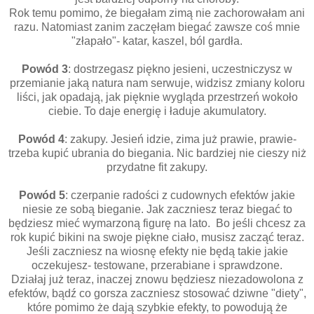
Rok temu pomimo, że biegałam zimą nie zachorowałam ani
razu. Natomiast zanim zaczęłam biegać zawsze coś mnie
"złapało"- katar, kaszel, ból gardła.
Powód 3
: dostrzegasz piękno jesieni, uczestniczysz w
przemianie jaką natura nam serwuje, widzisz zmiany koloru
liści, jak opadają, jak pięknie wygląda przestrzeń wokoło
ciebie. To daje energię i ładuje akumulatory.
Powód 4
: zakupy. Jesień idzie, zima już prawie, prawie-
trzeba kupić ubrania do biegania. Nic bardziej nie cieszy niż
przydatne fit zakupy.
Powód 5
: czerpanie radości z cudownych efektów jakie
niesie ze sobą bieganie. Jak zaczniesz teraz biegać to
będziesz mieć wymarzoną figurę na lato. Bo jeśli chcesz za
rok kupić bikini na swoje piękne ciało, musisz zacząć teraz.
Jeśli zaczniesz na wiosnę efekty nie będą takie jakie
oczekujesz- testowane, przerabiane i sprawdzone.
Działaj już teraz, inaczej znowu będziesz niezadowolona z
efektów, bądź co gorsza zaczniesz stosować dziwne "diety",
które pomimo że dają szybkie efekty, to powodują że