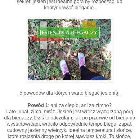
sekret: jesień jest idealną porą by rozpocząć lub
kontynuować bieganie.
5 powodów dla których warto biegać jesienią:
Powód 1
: ani za ciepło, ani za zimno?
Lato- upał, zima- mróz. Jesień jest wręcz wymarzoną porą
dla biegaczy. Dziś to odczułam, jak po przerwie od biegania
wystartowałam, wróciło odpowiednie tempo biegu, zapał,
cudowny jesienny wietrzyk, idealna temperatura i słońce,
które rozjaśnia drogę po której stawiasz kroki. To słońce,