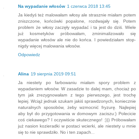
Na wypadanie włosów
1 czerwca 2018 13:45
Ja kiedyś też malowałam włosy ale strasznie miałam potem
zniszczone, końcówki popalone, rozdwajały się. Potem
problem że włosy zaczęły wypadać i ta jest do dziś. Wiele
już kosmetyków próbowałam, zminimalizowało się
wypadanie włosów ale nie do końca. I powiedziałam stop-
nigdy więcej malowania włosów.
Odpowiedz
Alina
19 sierpnia 2019 09:51
Ja niestety po farbowaniu miałam spory problem z
wypadaniem włosów. W zasadzie to dalej mam, chociaż po
tym jak zrezygnowałam z tego pierwszego, jest trochę
lepiej. Wciąż jednak szukam jakiś sprawdzonych, koniecznie
naturalnych sposobów, żeby wzmocnić fryzurę. Najlepiej
aby był do przygotowania w domowym zaciszu:) Polecicie
coś ciekawego? I oczywiście skutecznego! :))) Próbowałam
już nasion kozieradki w postaci wcierki, ale niestety u mnie
się to nie sprawdziło. No i ten zapach...