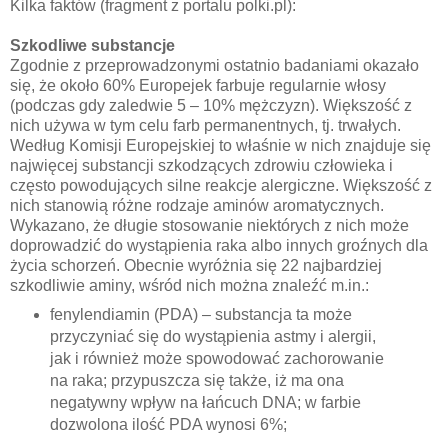
Kilka faktów (fragment z portalu polki.pl):
Szkodliwe substancje
Zgodnie z przeprowadzonymi ostatnio badaniami okazało
się, że około 60% Europejek farbuje regularnie włosy
(podczas gdy zaledwie 5 – 10% mężczyzn). Większość z
nich używa w tym celu farb permanentnych, tj. trwałych.
Według Komisji Europejskiej to właśnie w nich znajduje się
najwięcej substancji szkodzących zdrowiu człowieka i
często powodujących silne reakcje alergiczne. Większość z
nich stanowią różne rodzaje aminów aromatycznych.
Wykazano, że długie stosowanie niektórych z nich może
doprowadzić do wystąpienia raka albo innych groźnych dla
życia schorzeń. Obecnie wyróżnia się 22 najbardziej
szkodliwie aminy, wśród nich można znaleźć m.in.:
fenylendiamin (PDA) – substancja ta może
przyczyniać się do wystąpienia astmy i alergii,
jak i również może spowodować zachorowanie
na raka; przypuszcza się także, iż ma ona
negatywny wpływ na łańcuch DNA; w farbie
dozwolona ilość PDA wynosi 6%;