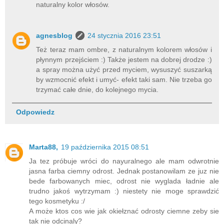
naturalny kolor włosów.
agnesblog
24 stycznia 2016 23:51
Też teraz mam ombre, z naturalnym kolorem włosów i
płynnym przejściem :) Także jestem na dobrej drodze :)
a spray można użyć przed myciem, wysuszyć suszarką
by wzmocnić efekt i umyć- efekt taki sam. Nie trzeba go
trzymać całe dnie, do kolejnego mycia.
Odpowiedz
Marta88,
19 października 2015 08:51
Ja tez próbuje wróci do nayuralnego ale mam odwrotnie
jasna farba ciemny odrost. Jednak postanowilam ze juz nie
bede farbowanych miec, odrost nie wyglada ładnie ale
trudno jakoś wytrzymam :) niestety nie moge sprawdzić
tego kosmetyku :/
A może ktos cos wie jak okiełznać odrosty ciemne zeby sie
tak nie odcinaly?