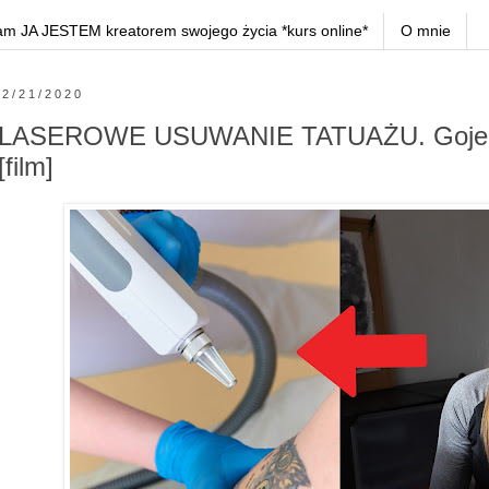
am JA JESTEM kreatorem swojego życia *kurs online*
O mnie
2/21/2020
LASEROWE USUWANIE TATUAŻU. Gojenie 
[film]