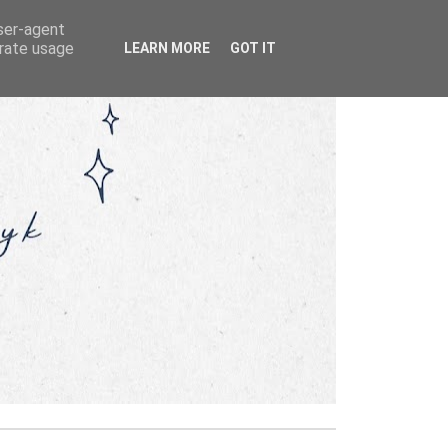
user-agent
erate usage
LEARN MORE
GOT IT