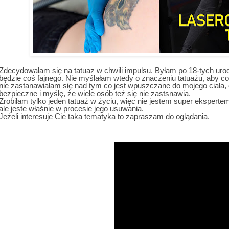
Zdecydowałam się na tatuaz w chwili impulsu. Byłam po 18-tych urod
będzie coś fajnego. Nie myślałam wtedy o znaczeniu tatuażu, aby co
nie zastanawiałam się nad tym co jest wpuszczane do mojego ciała, c
bezpieczne i myślę, że wiele osób też się nie zastsnawia.
Zrobiłam tylko jeden tatuaż w życiu, więc nie jestem super ekspert
ale jeste właśnie w procesie jego usuwania.
Jeżeli interesuje Cie taka tematyka to zapraszam do oglądania.