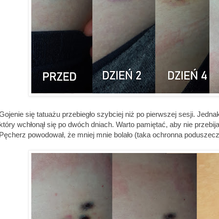
Gojenie się tatuażu przebiegło szybciej niż po pierwszej sesji. Jed
który wchłonął się po dwóch dniach. Warto pamiętać, aby nie przebi
Pęcherz powodował, że mniej mnie bolało (taka ochronna poduszecz