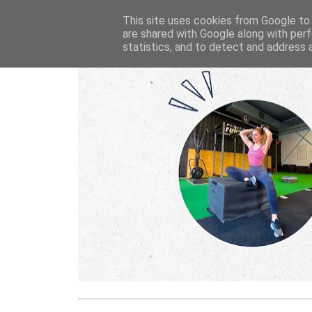
This site uses cookies from Google to d
are shared with Google along with perf
statistics, and to detect and address 