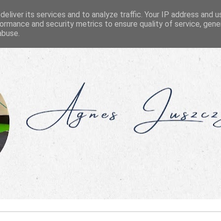
eliver its services and to analyze traffic. Your IP address and 
ormance and security metrics to ensure quality of service, gen
abuse.