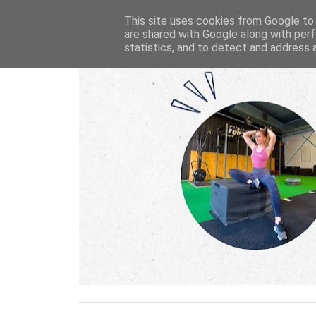
This site uses cookies from Google to d
are shared with Google along with perf
statistics, and to detect and address 