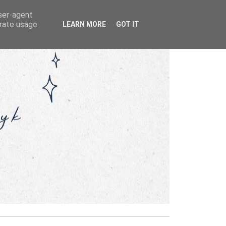
user-agent
erate usage
LEARN MORE
GOT IT