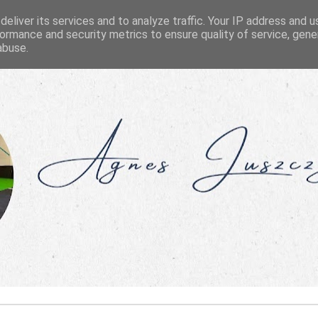
eliver its services and to analyze traffic. Your IP address and 
ormance and security metrics to ensure quality of service, gen
abuse.