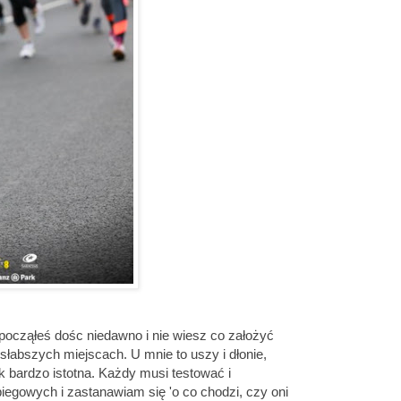
począłeś dośc niedawno i nie wiesz co założyć
jsłabszych miejscach. U mnie to uszy i dłonie,
k bardzo istotna. Każdy musi testować i
iegowych i zastanawiam się 'o co chodzi, czy oni